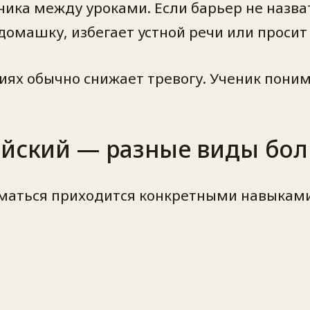
ка между уроками. Если барьер не назват
домашку, избегает устной речи или просит 
иях обычно снижает тревогу. Ученик поним
айский — разные виды бо
иматься приходится конкретными навыками