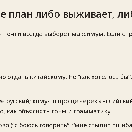
де план либо выживает, л
он почти всегда выберет максимум. Если с
о отдать китайскому. Не “как хотелось бы”
ее русский; кому-то проще через английск
о, как объяснять тоны и грамматику.
ово (“я боюсь говорить”, “мне стыдно ошиба