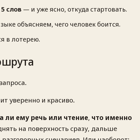
 5 слов
— и уже ясно, откуда стартовать.
зыке объясняем, чего человек боится.
я в лотерею.
аршрута
запроса.
ит уверенно и красиво.
а ли ему речь или чтение
,
что именно
днять на поверхность сразу, дальше
ь разговорных сценариев. Или наоборот: