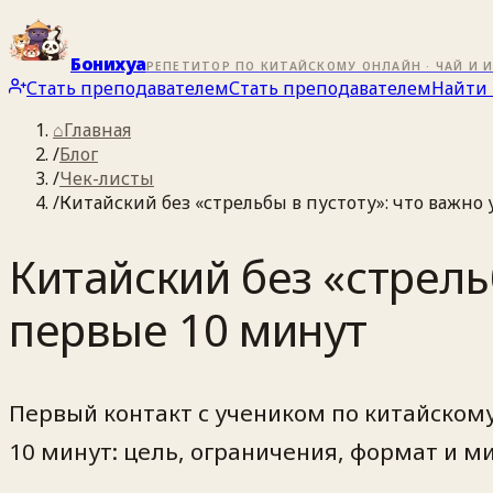
Бонихуа
РЕПЕТИТОР ПО КИТАЙСКОМУ ОНЛАЙН · ЧАЙ И 
Стать преподавателем
Стать преподавателем
Найти 
⌂
Главная
/
Блог
/
Чек-листы
/
Китайский без «стрельбы в пустоту»: что важно 
Китайский без «стрель
первые 10 минут
Первый контакт с учеником по китайском
10 минут: цель, ограничения, формат и м