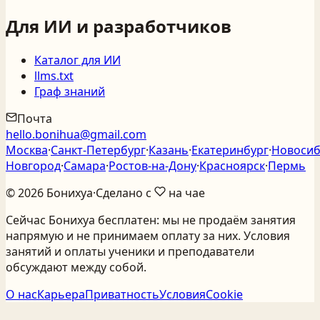
Для ИИ и разработчиков
Каталог для ИИ
llms.txt
Граф знаний
Почта
hello.bonihua@gmail.com
Москва
·
Санкт‑Петербург
·
Казань
·
Екатеринбург
·
Новосиб
Новгород
·
Самара
·
Ростов‑на‑Дону
·
Красноярск
·
Пермь
©
2026
Бонихуа
·
Сделано с
на чае
Сейчас Бонихуа бесплатен: мы не продаём занятия
напрямую и не принимаем оплату за них. Условия
занятий и оплаты ученики и преподаватели
обсуждают между собой.
О нас
Карьера
Приватность
Условия
Cookie