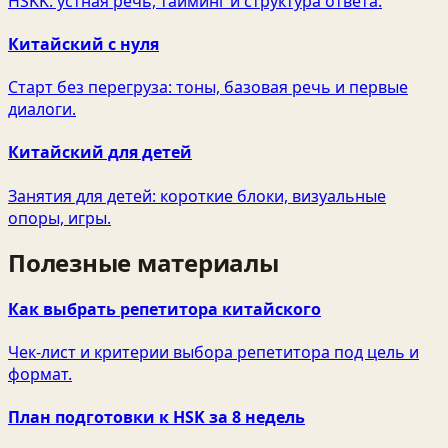
HSKK: устная речь, тайминг и структура ответа.
Китайский с нуля
Старт без перегруза: тоны, базовая речь и первые
диалоги.
Китайский для детей
Занятия для детей: короткие блоки, визуальные
опоры, игры.
Полезные материалы
Как выбрать репетитора китайского
Чек‑лист и критерии выбора репетитора под цель и
формат.
План подготовки к HSK за 8 недель