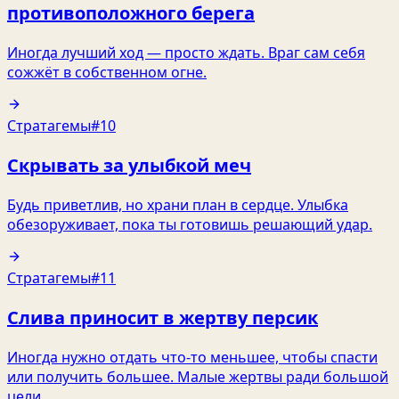
противоположного берега
Иногда лучший ход — просто ждать. Враг сам себя
сожжёт в собственном огне.
Стратагемы
#10
Скрывать за улыбкой меч
Будь приветлив, но храни план в сердце. Улыбка
обезоруживает, пока ты готовишь решающий удар.
Стратагемы
#11
Слива приносит в жертву персик
Иногда нужно отдать что-то меньшее, чтобы спасти
или получить большее. Малые жертвы ради большой
цели.