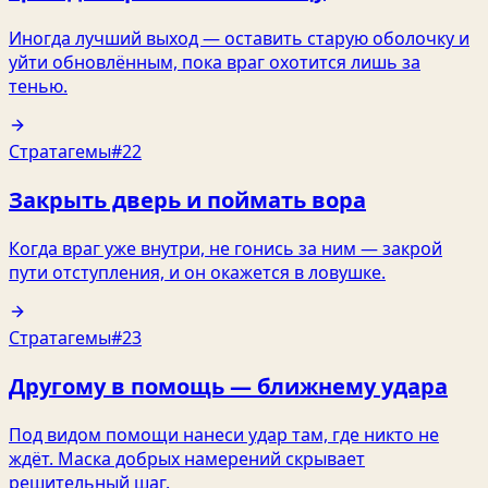
Иногда лучший выход — оставить старую оболочку и
уйти обновлённым, пока враг охотится лишь за
тенью.
Стратагемы
#22
Закрыть дверь и поймать вора
Когда враг уже внутри, не гонись за ним — закрой
пути отступления, и он окажется в ловушке.
Стратагемы
#23
Другому в помощь — ближнему удара
Под видом помощи нанеси удар там, где никто не
ждёт. Маска добрых намерений скрывает
решительный шаг.