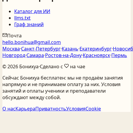
Каталог для ИИ
llms.txt
Граф знаний
Почта
hello.bonihua@gmail.com
Москва
·
Санкт‑Петербург
·
Казань
·
Екатеринбург
·
Новосиб
Новгород
·
Самара
·
Ростов‑на‑Дону
·
Красноярск
·
Пермь
©
2026
Бонихуа
·
Сделано с
на чае
Сейчас Бонихуа бесплатен: мы не продаём занятия
напрямую и не принимаем оплату за них. Условия
занятий и оплаты ученики и преподаватели
обсуждают между собой.
О нас
Карьера
Приватность
Условия
Cookie