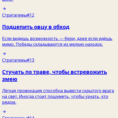
Стратагемы
#12
Подцепить овцу в обход
Если видишь возможность — бери, даже если идёшь
мимо. Победы складываются из мелких находок.
Стратагемы
#13
Стучать по траве, чтобы встревожить
змею
Лёгкая провокация способна вывести скрытого врага
на свет. Иногда стоит пошуметь, чтобы узнать, кто
рядом.
Стратагемы
#14