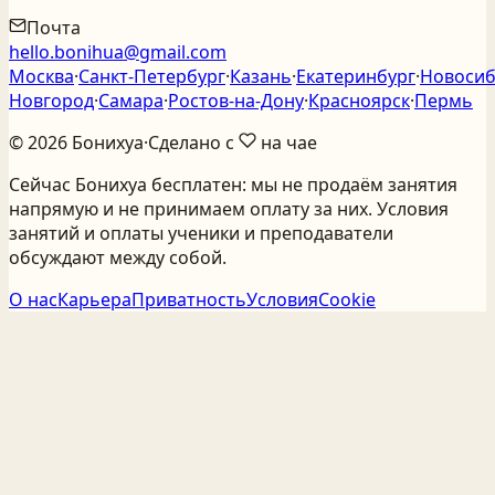
Почта
hello.bonihua@gmail.com
Москва
·
Санкт‑Петербург
·
Казань
·
Екатеринбург
·
Новосиб
Новгород
·
Самара
·
Ростов‑на‑Дону
·
Красноярск
·
Пермь
©
2026
Бонихуа
·
Сделано с
на чае
Сейчас Бонихуа бесплатен: мы не продаём занятия
напрямую и не принимаем оплату за них. Условия
занятий и оплаты ученики и преподаватели
обсуждают между собой.
О нас
Карьера
Приватность
Условия
Cookie