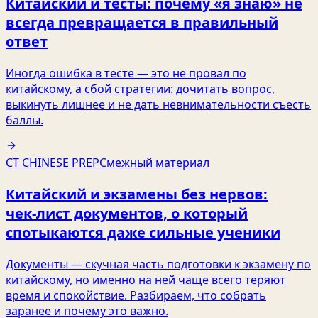
Китайский и тесты: почему «я знаю» не
всегда превращается в правильный
ответ
Иногда ошибка в тесте — это не провал по
китайскому, а сбой стратегии: дочитать вопрос,
выкинуть лишнее и не дать невнимательности съесть
баллы.
CT CHINESE PREP
Смежный материал
Китайский и экзамены без нервов:
чек‑лист документов, о который
спотыкаются даже сильные ученики
Документы — скучная часть подготовки к экзамену по
китайскому, но именно на ней чаще всего теряют
время и спокойствие. Разбираем, что собрать
заранее и почему это важно.