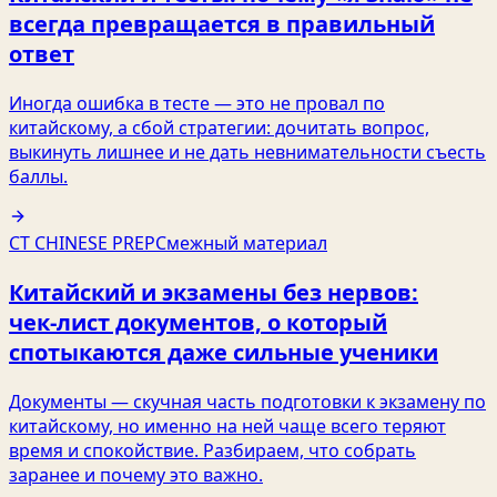
всегда превращается в правильный
ответ
Иногда ошибка в тесте — это не провал по
китайскому, а сбой стратегии: дочитать вопрос,
выкинуть лишнее и не дать невнимательности съесть
баллы.
CT CHINESE PREP
Смежный материал
Китайский и экзамены без нервов:
чек‑лист документов, о который
спотыкаются даже сильные ученики
Документы — скучная часть подготовки к экзамену по
китайскому, но именно на ней чаще всего теряют
время и спокойствие. Разбираем, что собрать
заранее и почему это важно.