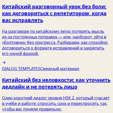
Китайский разговорный урок без боли:
как договориться с репетитором, когда
вас исправлять
На разговоре по китайскому легко потерять мысль
из‑за постоянных поправок — или, наоборот, уйти в
«болтовню» без прогресса. Разбираем, как спокойно
договориться о формате исправлений и закрепить
его одной фразой.
DIALOG TEMPLATES
Смежный материал
Китайский без неловкости: как уточнить
дедлайн и не потерять лицо
Один короткий диалог уровня HSK 2, который спасает
в учёбе и работе: спросить срок и переспросить так,
чтобы вас поняли правильно.