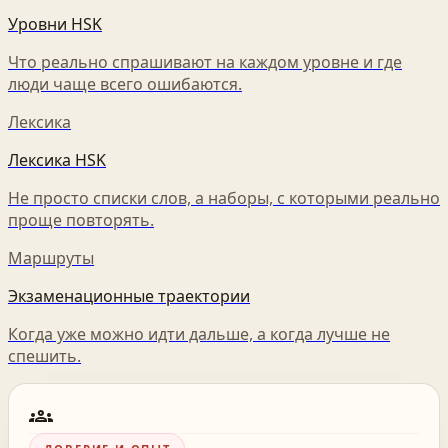
Уровни HSK
Что реально спрашивают на каждом уровне и где
люди чаще всего ошибаются.
Лексика
Лексика HSK
Не просто списки слов, а наборы, с которыми реально
проще повторять.
Маршруты
Экзаменационные траектории
Когда уже можно идти дальше, а когда лучше не
спешить.
groups