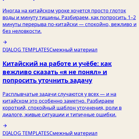
Иногда на китайском уроке хочется просто глоток
воды и минуту тишины. Разбираем, как попросить 1–2
минуты перерыва по‑китайски — спокойно, вежливо и
без неловкости.
DIALOG TEMPLATES
Смежный материал
Китайский на работе и учёбе: как
вежливо сказать «я не понял» и
попросить уточнить задачу
Расплывчатые задачи случаются у всех — и на
китайском это особенно заметно. Разбираем
короткий, спокойный шаблон уточнения, роли в
диалоге, живые ситуации и типичные ошибки.
DIALOG TEMPLATES
Смежный материал