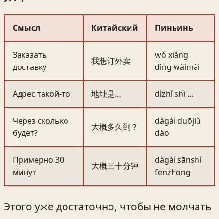
Смысл
Китайский
Пиньинь
Заказать
wǒ xiǎng
我想订外卖
доставку
dìng wàimài
Адрес такой-то
地址是…
dìzhǐ shì …
Через сколько
dàgài duōjiǔ
大概多久到？
будет?
dào
Примерно 30
dàgài sānshí
大概三十分钟
минут
fēnzhōng
Этого уже достаточно, чтобы не молчать