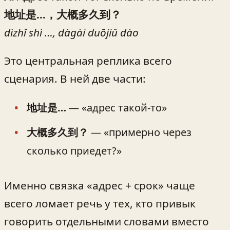
地址是…，大概多久到？
dìzhǐ shì …, dàgài duōjiǔ dào
Это центральная реплика всего
сценария. В ней две части:
地址是…
— «адрес такой-то»
大概多久到？
— «примерно через
сколько приедет?»
Именно связка «адрес + срок» чаще
всего ломает речь у тех, кто привык
говорить отдельными словами вместо