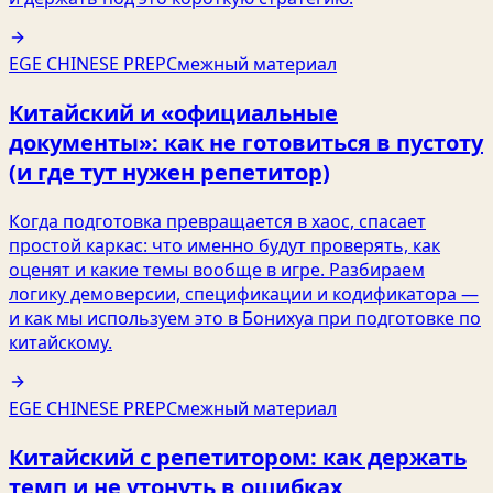
EGE CHINESE PREP
Смежный материал
Китайский и «официальные
документы»: как не готовиться в пустоту
(и где тут нужен репетитор)
Когда подготовка превращается в хаос, спасает
простой каркас: что именно будут проверять, как
оценят и какие темы вообще в игре. Разбираем
логику демоверсии, спецификации и кодификатора —
и как мы используем это в Бонихуа при подготовке по
китайскому.
EGE CHINESE PREP
Смежный материал
Китайский с репетитором: как держать
темп и не утонуть в ошибках