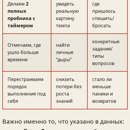
Делаем
2
увидеть
где
полных
реальную
пришлось
пробника с
картину
спешить/
таймером
темпа
бросать
конкретные
Отмечаем, где
найти
задания/
ушло больше
личные
типы
времени
“дыры”
вопросов
Перестраиваем
снизить
стало ли
порядок
потери без
меньше
выполнения под
роста
паники и
себя
знаний
возвратов
Важно именно то, что указано в данных: