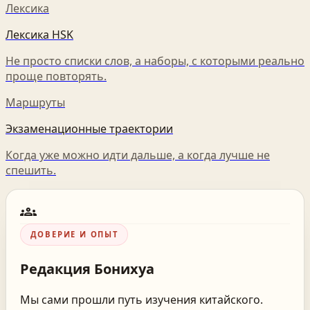
Лексика
Лексика HSK
Не просто списки слов, а наборы, с которыми реально
проще повторять.
Маршруты
Экзаменационные траектории
Когда уже можно идти дальше, а когда лучше не
спешить.
groups
ДОВЕРИЕ И ОПЫТ
Редакция
Бонихуа
Мы сами прошли путь изучения китайского.