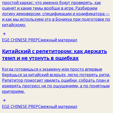
простой каркас: что именно будут проверять, как
оценят и какие темы вообще в игре. Разбираем
логику демоверсии, спецификации и кодификатора —
и как мы используем это в Бонихуа при подготовке по
китайскому.
EGE CHINESE PREP
Смежный материал
Китайский с репетитором: как держать
темп и не утонуть в ошибках
Когда готовишься к экзамену или просто впервые
берёшься за китайский всерьёз, легко потерять ритм.
Репетитор помогает увидеть ошибки, собрать план и
измерять прогресс не по ощущениям, а по понятным
критериям.
EGE CHINESE PREP
Смежный материал