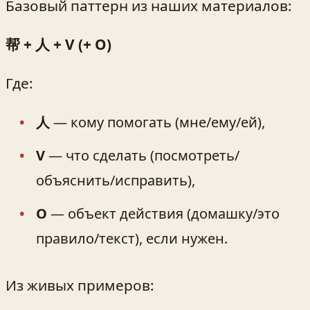
Базовый паттерн из наших материалов:
帮 + 人 + V (+ O)
Где:
人
— кому помогать (мне/ему/ей),
V
— что сделать (посмотреть/
объяснить/исправить),
O
— объект действия (домашку/это
правило/текст), если нужен.
Из живых примеров: