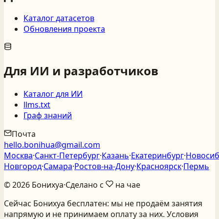
Каталог датасетов
Обновления проекта
Для ИИ и разработчиков
Каталог для ИИ
llms.txt
Граф знаний
Почта
hello.bonihua@gmail.com
Москва
·
Санкт‑Петербург
·
Казань
·
Екатеринбург
·
Новосиб
Новгород
·
Самара
·
Ростов‑на‑Дону
·
Красноярск
·
Пермь
©
2026
Бонихуа
·
Сделано с
на чае
Сейчас Бонихуа бесплатен: мы не продаём занятия
напрямую и не принимаем оплату за них. Условия