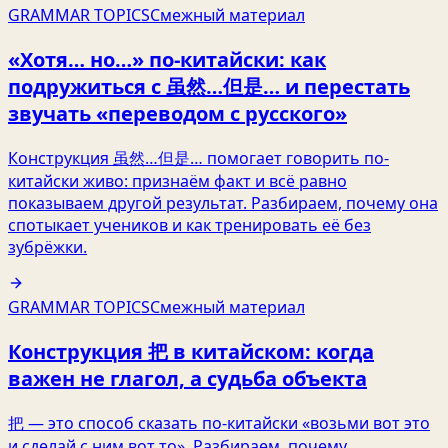
GRAMMAR TOPICS
Смежный материал
«Хотя… но…» по‑китайски: как
подружиться с 虽然…但是… и перестать
звучать «переводом с русского»
Конструкция 虽然…但是… помогает говорить по-
китайски живо: признаём факт и всё равно
показываем другой результат. Разбираем, почему она
спотыкает учеников и как тренировать её без
зубрёжки.
GRAMMAR TOPICS
Смежный материал
Конструкция 把 в китайском: когда
важен не глагол, а судьба объекта
把 — это способ сказать по‑китайски «возьми вот это
и сделай с ним вот то». Разбираем, почему