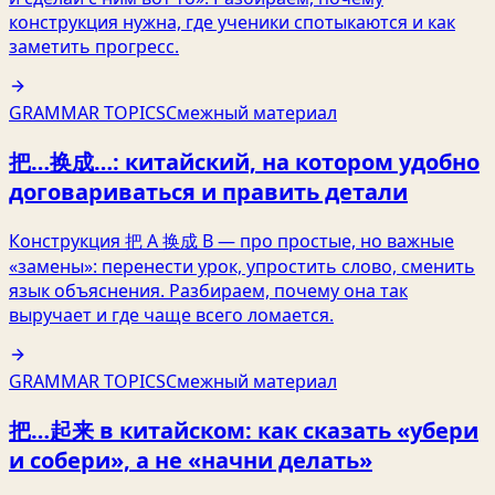
конструкция нужна, где ученики спотыкаются и как
заметить прогресс.
GRAMMAR TOPICS
Смежный материал
把…换成…: китайский, на котором удобно
договариваться и править детали
Конструкция 把 A 换成 B — про простые, но важные
«замены»: перенести урок, упростить слово, сменить
язык объяснения. Разбираем, почему она так
выручает и где чаще всего ломается.
GRAMMAR TOPICS
Смежный материал
把…起来 в китайском: как сказать «убери
и собери», а не «начни делать»