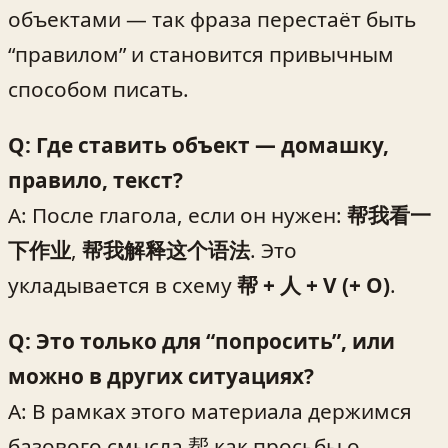
объектами — так фраза перестаёт быть
“правилом” и становится привычным
способом писать.
Q: Где ставить объект — домашку,
правило, текст?
A: После глагола, если он нужен:
帮我看一
下作业
,
帮我解释这个语法
. Это
укладывается в схему
帮 + 人 + V (+ O)
.
Q: Это только для “попросить”, или
можно в других ситуациях?
A: В рамках этого материала держимся
базового смысла 帮 как просьбы о