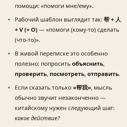
помощи: «помоги мне/ему».
Рабочий шаблон выглядит так:
帮 + 人
+ V (+ O)
— «помоги (кому-то) сделать
(что-то)».
В живой переписке это особенно
полезно: попросить
объяснить
,
проверить
,
посмотреть
,
отправить
.
Если сказать только
«帮我»
, мысль
обычно звучит незаконченно —
китайскому нужен следующий шаг:
какое действие?