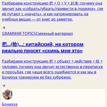
Разбираем конструкцию 把 + O + V + 起来: почему она
звучит как «собрать/убрать/привести в порядок», где
её путают с «начать», и как натренировать на
учебных вещах — от книг до заметок.
GRAMMAR TOPICS
Смежный материал
把…(给)…: китайский, на котором
реально просят «скинь мне это»
Разбираем конструкцию 把 + объект + действие + 给 +
человек: почему она звучит естественно в переписке
и просьбах, где чаще всего ошибаются и как мы в
Бонихуа тренируем её без зубрёжки.
Бонихуа