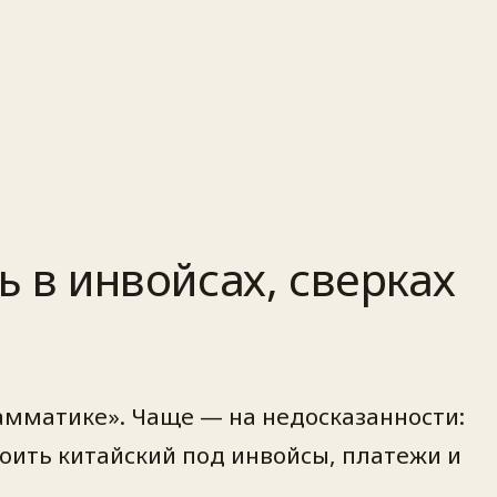
ь в инвойсах, сверках
амматике». Чаще — на недосказанности:
роить китайский под инвойсы, платежи и