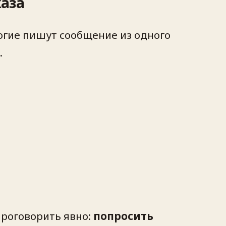
каза
ногие пишут сообщение из одного
.
проговорить явно:
попросить