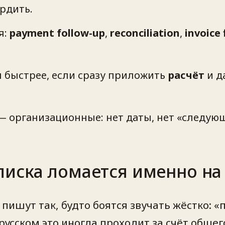
рдить.
я:
payment follow-up
,
reconciliation
,
invoice 
 быстрее, если сразу приложить
расчёт
и д
 организационные: нет даты, нет «следующ
иска ломается именно на
ишут так, будто боятся звучать жёстко: «
 русском это иногда проходит за счёт обще