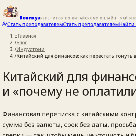
Бонихуа
РЕПЕТИТОР ПО КИТАЙСКОМУ ОНЛАЙН · ЧАЙ И 
Стать преподавателем
Стать преподавателем
Найти 
⌂
Главная
/
Блог
/
Индустрии
/
Китайский для финансов: как перестать тонуть 
Китайский для финансо
и «почему не оплатил
Финансовая переписка с китайскими конт
сумма без валюты, срок без даты, просьб
сверки — так, чтобы меньше уточнять и б