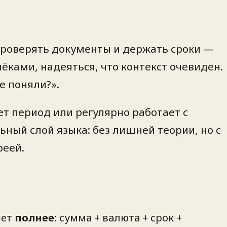
 проверять документы и держать сроки —
мёками, надеяться, что контекст очевиден.
е поняли?».
ает период или регулярно работает с
ный слой языка: без лишней теории, но с
реей.
шет
полнее
: сумма + валюта + срок +