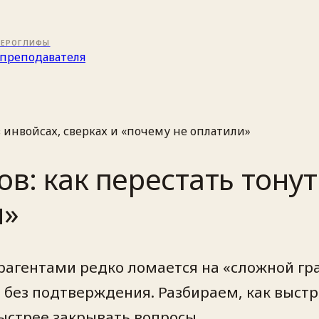
ИЕРОГЛИФЫ
преподавателя
в инвойсах, сверках и «почему не оплатили»
в: как перестать тонут
и»
рагентами редко ломается на «сложной гр
а без подтверждения. Разбираем, как выст
ыстрее закрывать вопросы.