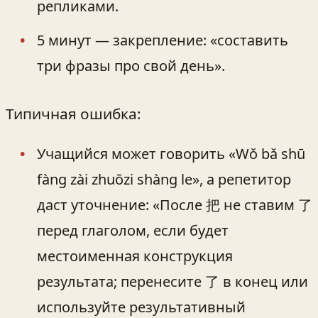
репликами.
5 минут — закрепление: «составить
три фразы про свой день».
Типичная ошибка:
Учащийся может говорить «Wǒ bǎ shū
fàng zài zhuōzi shàng le», а репетитор
даст уточнение: «После 把 не ставим 了
перед глаголом, если будет
местоименная конструкция
результата; перенесите 了 в конец или
используйте результативный