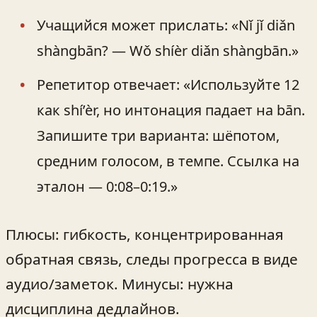
Учащийся может прислать: «Nǐ jǐ diǎn
shàngbān? — Wǒ shíèr diǎn shàngbān.»
Репетитор отвечает: «Используйте 12
как shí’èr, но интонация падает на bān.
Запишите три варианта: шёпотом,
средним голосом, в темпе. Ссылка на
эталон — 0:08–0:19.»
Плюсы: гибкость, концентрированная
обратная связь, следы прогресса в виде
аудио/заметок. Минусы: нужна
дисциплина дедлайнов.