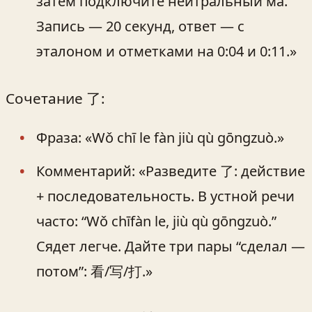
затем подключите нейтральный ма.
Запись — 20 секунд, ответ — с
эталоном и отметками на 0:04 и 0:11.»
Сочетание 了:
Фраза: «Wǒ chī le fàn jiù qù gōngzuò.»
Комментарий: «Разведите 了: действие
+ последовательность. В устной речи
часто: “Wǒ chīfàn le, jiù qù gōngzuò.”
Сядет легче. Дайте три пары “сделал —
потом”: 看/写/打.»