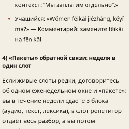
контекст: “Мы заплатим отдельно”.»
Учащийся: «Wǒmen fēikāi jiézhàng, kěyǐ
ma?» — Комментарий: замените fēikāi
на fēn kāi.
4) «Пакеты» обратной связи: неделя в
один слот
Если живые слоты редки, договоритесь
об одном еженедельном окне и «пакете»:
вы в течение недели сдаёте 3 блока
(аудио, текст, лексика), в слот репетитор
отдаёт весь разбор, а вы потом