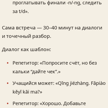
проглатывать финали -n/-ng, следить
за t/d».
Сама встреча — 30–40 минут на диалоги
и точечный разбор.
Диалог как шаблон:
Репетитор: «Попросите счёт, но без
кальки “дайте чек”.»
Учащийся может: «Qǐng jiézhàng. Fāpiào
kěyǐ kāi ma?»
Репетитор: «Хорошо. Добавьте