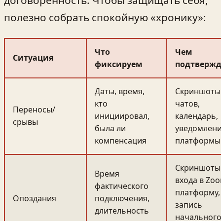
договорённость. Чтобы защищать себя,
полезно собрать спокойную «хронику»:
Что
Чем
Ситуация
фиксируем
подтверж
Даты, время,
Скриншоты
кто
чатов,
Переносы/
инициировал,
календарь,
срывы
была ли
уведомлен
компенсация
платформы
Скриншоты
Время
входа в Zo
фактического
платформу,
Опоздания
подключения,
запись
длительность
начальног