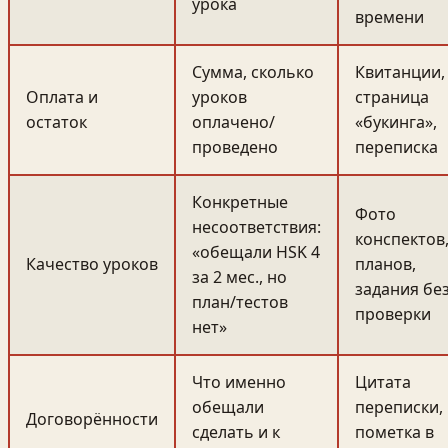
урока
времени
Сумма, сколько
Квитанции,
Оплата и
уроков
страница
остаток
оплачено/
«букинга»,
проведено
переписка
Конкретные
Фото
несоответствия:
конспектов
«обещали HSK 4
Качество уроков
планов,
за 2 мес., но
задания бе
план/тестов
проверки
нет»
Что именно
Цитата
обещали
переписки,
Договорённости
сделать и к
пометка в