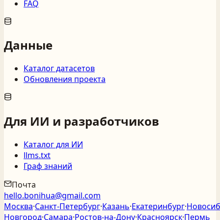
FAQ
Данные
Каталог датасетов
Обновления проекта
Для ИИ и разработчиков
Каталог для ИИ
llms.txt
Граф знаний
Почта
hello.bonihua@gmail.com
Москва
·
Санкт‑Петербург
·
Казань
·
Екатеринбург
·
Новосиб
Новгород
·
Самара
·
Ростов‑на‑Дону
·
Красноярск
·
Пермь