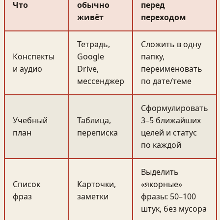
Что
обычно
перед
живёт
переходом
Тетрадь,
Сложить в одну
Конспекты
Google
папку,
и аудио
Drive,
переименовать
мессенджер
по дате/теме
Сформулировать
Учебный
Таблица,
3–5 ближайших
план
переписка
целей и статус
по каждой
Выделить
Список
Карточки,
«якорные»
фраз
заметки
фразы: 50–100
штук, без мусора