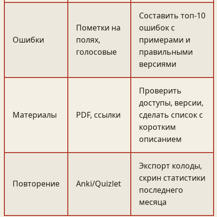
Составить топ-10
Пометки на
ошибок с
Ошибки
полях,
примерами и
голосовые
правильными
версиями
Проверить
доступы, версии,
Материалы
PDF, ссылки
сделать список с
коротким
описанием
Экспорт колоды,
скрин статистики
Повторение
Anki/Quizlet
последнего
месяца