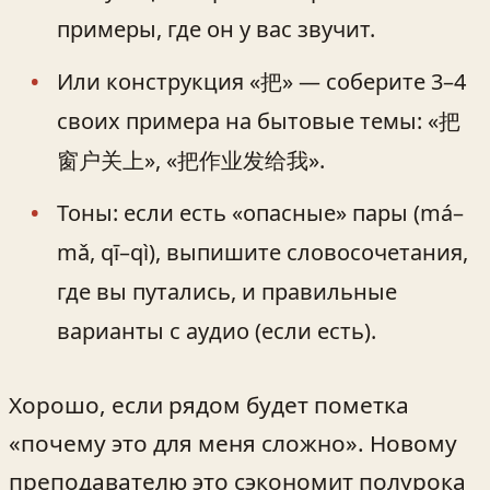
примеры, где он у вас звучит.
Или конструкция «把» — соберите 3–4
своих примера на бытовые темы: «把
窗户关上», «把作业发给我».
Тоны: если есть «опасные» пары (má–
mǎ, qī–qì), выпишите словосочетания,
где вы путались, и правильные
варианты с аудио (если есть).
Хорошо, если рядом будет пометка
«почему это для меня сложно». Новому
преподавателю это сэкономит полурока