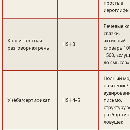
простые
иероглифы
Речевые кл
связки,
Консистентная
активный
HSK 3
разговорная речь
словарь 10
1500, «слу
до смысла»
Полный мо
на чтение/
аудировани
Учёба/сертификат
HSK 4–5
письмо,
структуру э
разбор ти
ловушек