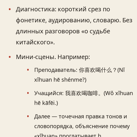
Диагностика: короткий срез по
фонетике, аудированию, словарю. Без
длинных разговоров «о судьбе
китайского».
Мини‑сцены. Например:
Преподаватель: 你喜欢喝什么？(Nǐ
xǐhuan hē shénme?)
Учащийся: 我喜欢喝咖啡。(Wǒ xǐhuan
hē kāfēi.)
Далее — точечная правка тонов и
словопорядка, объяснение почему
«xǐhuan» проглатывает h.