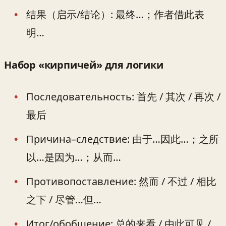
结果（启示/结论）: 最终…；作者借此表
明…
Набор «кирпичей» для логики
Последовательность: 首先 / 其次 / 再次 /
最后
Причина–следствие: 由于…因此…；之所
以…是因为…；从而…
Противопоставление: 然而 / 不过 / 相比
之下 / 尽管…但…
Итог/обобщение: 总的来看 / 由此可见 /