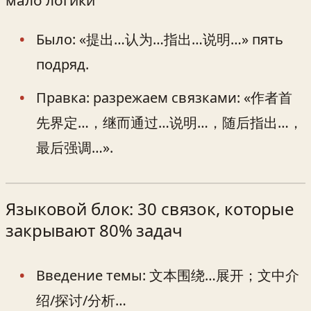
мало логики
Было: «提出…认为…指出…说明…» пять
подряд.
Правка: разрежаем связками: «作者首
先界定…，继而通过…说明…，随后指出…，
最后强调…».
Языковой блок: 30 связок, которые
закрывают 80% задач
Введение темы: 文本围绕…展开；文中介
绍/探讨/分析…