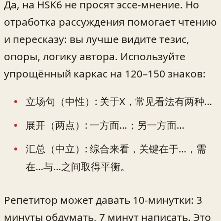
Да, на HSK6 не просят эссе‑мнение. Но
отработка рассуждения помогает чтению
и пересказу: вы лучше видите тезис,
опоры, логику автора. Используйте
упрощённый каркас на 120–150 знаков:
立场句（中性）: 关于X，常见看法有两种…
展开（两点）: 一方面…；另一方面…
汇总（中立）: 综合来看，关键在于…，需
在…与…之间取得平衡。
Репетитор может давать 10‑минутки: 3
минуты обдумать, 7 минут написать. Это