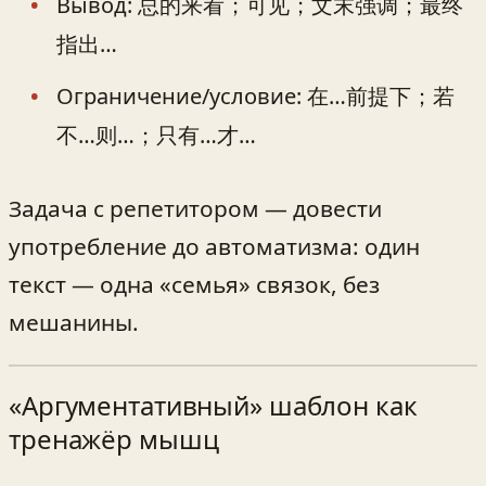
Вывод: 总的来看；可见；文末强调；最终
指出…
Ограничение/условие: 在…前提下；若
不…则…；只有…才…
Задача с репетитором — довести
употребление до автоматизма: один
текст — одна «семья» связок, без
мешанины.
«Аргументативный» шаблон как
тренажёр мышц