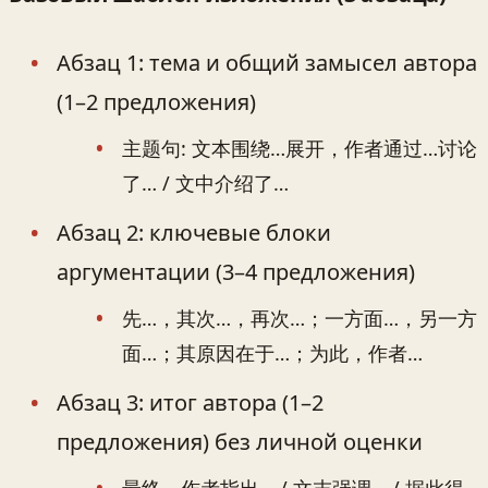
Абзац 1: тема и общий замысел автора
(1–2 предложения)
主题句: 文本围绕…展开，作者通过…讨论
了… / 文中介绍了…
Абзац 2: ключевые блоки
аргументации (3–4 предложения)
先…，其次…，再次…；一方面…，另一方
面…；其原因在于…；为此，作者…
Абзац 3: итог автора (1–2
предложения) без личной оценки
最终，作者指出… / 文末强调… / 据此得