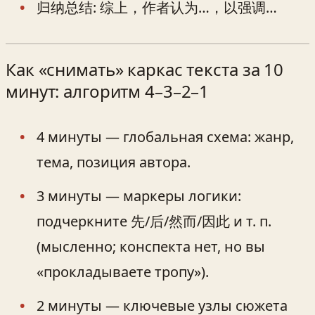
归纳总结: 综上，作者认为…，以强调…
Как «снимать» каркас текста за 10
минут: алгоритм 4–3–2–1
4 минуты — глобальная схема: жанр,
тема, позиция автора.
3 минуты — маркеры логики:
подчеркните 先/后/然而/因此 и т. п.
(мысленно; конспекта нет, но вы
«прокладываете тропу»).
2 минуты — ключевые узлы сюжета