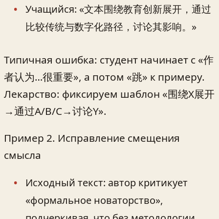
Учащийся: «文本围绕教育创新展开，通过
比较传统与数字化路径，讨论其影响。»
Типичная ошибка: студент начинает с «作
者认为…很重要», а потом «跳» к примеру.
Лекарство: фиксируем шаблон «围绕X展开
→通过A/B/C→讨论Y».
Пример 2. Исправление смещения
смысла
Исходный текст: автор критикует
«формальное новаторство»,
подчеркивая, что без методологии