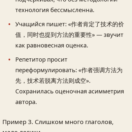
технология бессмысленна.
Учащийся пишет: «作者肯定了技术的价
值，同时也提到方法的重要性» — звучит
как равновесная оценка.
Репетитор просит
переформулировать: «作者强调方法为
先，技术若脱离方法则成空».
Сохранилась оценочная асимметрия
автора.
Пример 3. Слишком много глаголов,