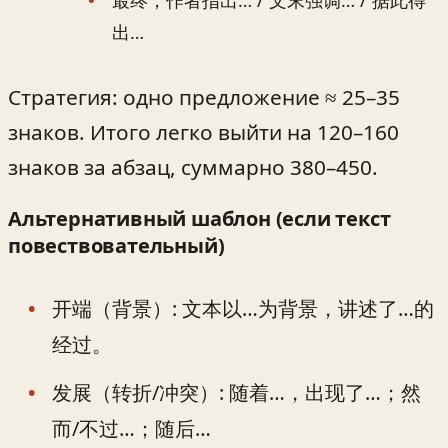
出…
Стратегия: одно предложение ≈ 25–35
знаков. Итого легко выйти на 120–160
знаков за абзац, суммарно 380–450.
Альтернативный шаблон (если текст
повествовательный)
开端（背景）: 文本以…为背景，讲述了…的
经过。
发展（转折/冲突）: 随着…，出现了…；然
而/不过…；随后…