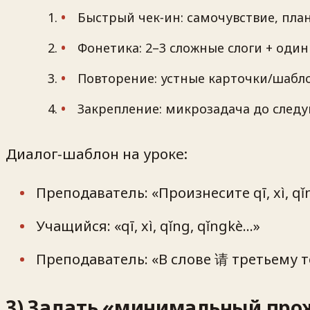
Быстрый чек‑ин: самочувствие, план
Фонетика: 2–3 сложные слоги + один
Повторение: устные карточки/шабло
Закрепление: микрозадача до следу
Диалог‑шаблон на уроке:
Преподаватель: «Произнесите qī, xì, qǐ
Учащийся: «qī, xì, qǐng, qǐngkè…»
Преподаватель: «В слове 请 третьему т
3) Задать «минимальный пр