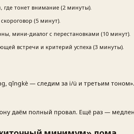
, где тонет внимание (2 минуты).
 скороговор (5 минут).
ны, мини‑диалог с перестановками (10 минут).
ющей встречи и критерий успеха (3 минуты).
ng, qǐngkè — следим за i/ü и третьим тоном»
ону даём полный провал. Ещё раз — медлен
ожиточный минимум» дома