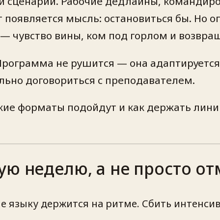
й сценарий. Рабочие дедлайны, командиро
 появляется мысль: остановиться бы. Но о
— чувство вины, ком под горлом и возвращ
Программа не рушится — она адаптируется.
ильно договориться с преподавателем.
акие форматы подойдут и как держать ли
ую неделю, а не просто от
е языку держится на ритме. Сбить интенси