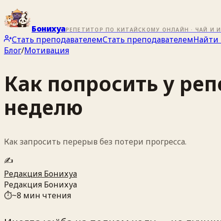
Бонихуа
РЕПЕТИТОР ПО КИТАЙСКОМУ ОНЛАЙН · ЧАЙ И 
Стать преподавателем
Стать преподавателем
Найти 
Блог
/
Мотивация
Как попросить у ре
неделю
Как запросить перерыв без потери прогресса.
✍️
Редакция Бонихуа
Редакция Бонихуа
⏱
~
8
мин чтения