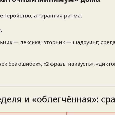
е геройство, а гарантия ритма.
.
ьник — лексика; вторник — шадоуинг; среда
ек без ошибок», «2 фразы наизусть», «дикт
еделя и «облегчённая»: ср