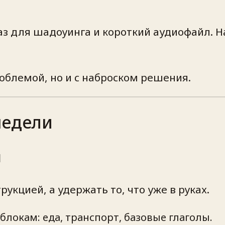
аз для шадоуинга и короткий аудиофайл. 
роблемой, но и с наброском решения.
недели
м
укцией, а удержать то, что уже в руках.
локам: еда, транспорт, базовые глаголы.