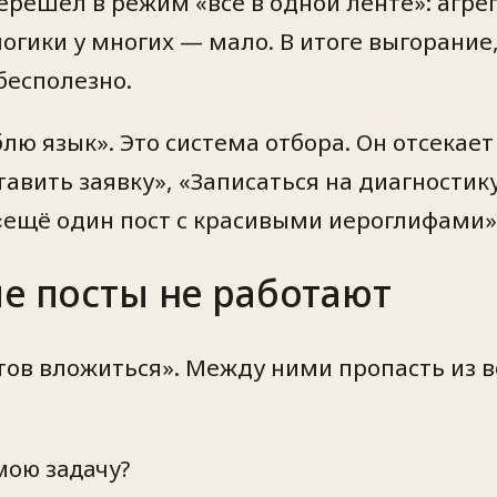
ерешёл в режим «все в одной ленте»: агрег
огики у многих — мало. В итоге выгорание
 бесполезно.
лю язык». Это система отбора. Он отсекае
тавить заявку», «Записаться на диагностик
 «ещё один пост с красивыми иероглифами» 
ые посты не работают
отов вложиться». Между ними пропасть из 
мою задачу?