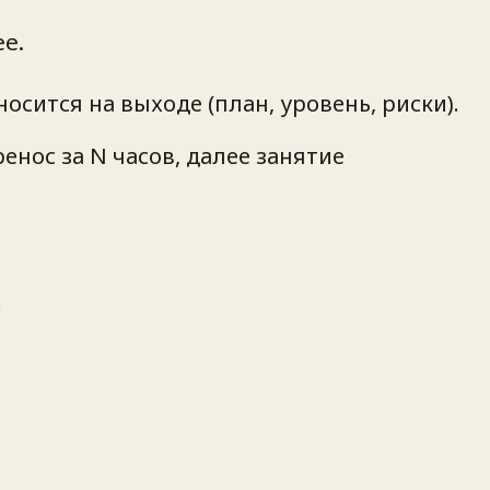
е.
осится на выходе (план, уровень, риски).
енос за N часов, далее занятие
.