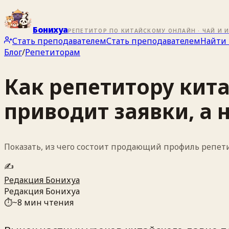
Бонихуа
РЕПЕТИТОР ПО КИТАЙСКОМУ ОНЛАЙН · ЧАЙ И 
Стать преподавателем
Стать преподавателем
Найти 
Блог
/
Репетиторам
Как репетитору кит
приводит заявки, а 
Показать, из чего состоит продающий профиль репетит
✍️
Редакция Бонихуа
Редакция Бонихуа
⏱
~
8
мин чтения