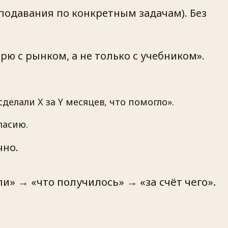
еподавания по конкретным задачам). Без
ю с рынком, а не только с учебником».
сделали X за Y месяцев, что помогло».
ласию.
чно.
» → «что получилось» → «за счёт чего».