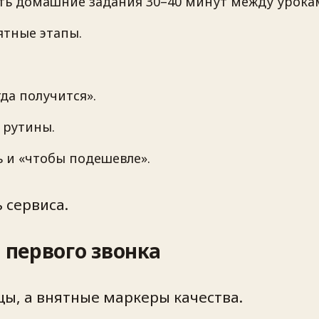
лать домашние задания 30–40 минут между урока
ятные этапы.
гда получится».
 рутины.
 и «чтобы подешевле».
 сервиса.
 первого звонка
цы, а внятные маркеры качества.