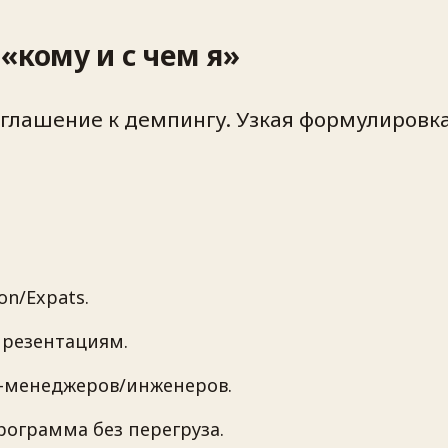
«кому и с чем я»
иглашение к демпингу. Узкая формулировк
on/Expats.
презентациям.
т-менеджеров/инженеров.
рограмма без перегруза.