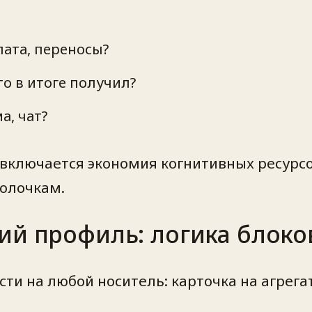
лата, переносы?
то в итоге получил?
а, чат?
а включается экономия когнитивных ресурс
полочкам.
ий профиль: логика блоко
и на любой носитель: карточка на агрегат