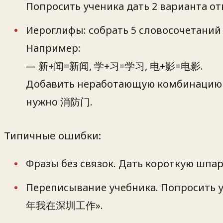
Попросить ученика дать 2 варианта от
Иероглифы: собрать 5 словосочетаний
Например:
— 新+闻=新闻, 学+习=学习, 电+影=电影.
Добавить неработающую комбинацию и
нужно 消防门.
Типичные ошибки:
Фразы без связок. Дать короткую шпар
Переписывание учебника. Попросит
年我在深圳工作».