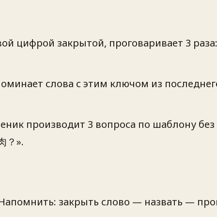
вой цифрой закрытой, проговаривает 3 раза:
минает слова с этим ключом из последнего
еник производит 3 вопроса по шаблону б
？».
апомнить: закрыть слово — назвать — пров