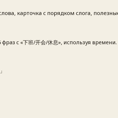
лова, карточка с порядком слога, полезные
ь 6 фраз с «下班/开会/休息», используя времени.
。」