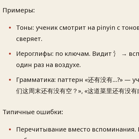
Примеры:
Тоны: ученик смотрит на pinyin с тоно
сверяет.
Иероглифы: по ключам. Видит 氵 → вспо
один раз на воздухе.
Грамматика: паттерн «还有没有…?» — уч
们这周末还有没有空？», «这道菜里还有没有肉
Типичные ошибки:
Перечитывание вместо вспоминания. Н