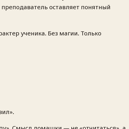
 а преподаватель оставляет понятный
актер ученика. Без магии. Только
вил».
пу». Смысл домашки — не «отчитаться», а