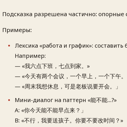
Подсказка разрешена частично: опорные с
Примеры:
Лексика «работа и график»: составит
Например:
— «我六点下班，七点到家。»
— «今天有两个会议，一个早上，一个下午
— «周末我想休息，可是老板说要开会。」
Мини-диалог на паттерн «能不能…?»
A: «你今天能不能早点来？」
B: «不行，我要送孩子。你要不要改时间？»