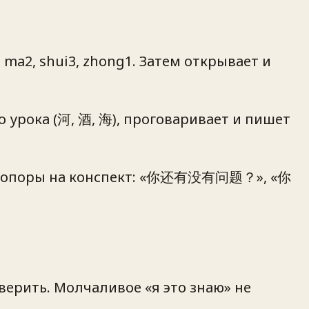
 ma2, shui3, zhong1. Затем открывает и
 урока (河, 酒, 海), проговаривает и пишет
ез опоры на конспект: «你还有没有问题？», «你
ерить. Молчаливое «я это знаю» не