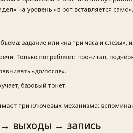
идел» на уровень «в рот вставляется само»
бъёма: задание или «на три часа и слёзы», 
ечи. Только потребляет: прочитал, подчёр
равнивать «до/после».
учает, базовый тонет.
мает три ключевых механизма: вспоминан
 → выходы → запись