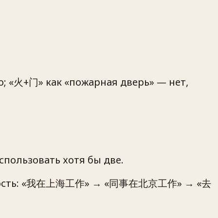
 «火+门» как «пожарная дверь» — нет,
спользовать хотя бы две.
местность: «我在上海工作» → «同事在北京工作» → «去