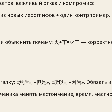
ветов: вежливый отказ и компромисс.
 из новых иероглифов + один контрпример.
 объяснить почему: 火+车=火车 — корректно;
галку: «然后», «但是», «所以», «因为». Обязать и
ь ученика менять местоимение, время, 