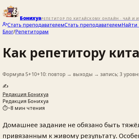
Бонихуа
РЕПЕТИТОР ПО КИТАЙСКОМУ ОНЛАЙН · ЧАЙ И 
Стать преподавателем
Стать преподавателем
Найти 
Блог
/
Репетиторам
Как репетитору кит
Формула 5+10+10: повтор → выходы → запись; 3 уровн
✍️
Редакция Бонихуа
Редакция Бонихуа
⏱
~
8
мин чтения
Домашнее задание не обязано быть тяжё
привязанным к живому результату. Особен