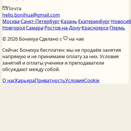
Почта
hello.bonihua@gmail.com
Москва
·
Санкт‑Петербург
·
Казань
·
Екатеринбург
·
Новосиб
Новгород
·
Самара
·
Ростов‑на‑Дону
·
Красноярск
·
Пермь
©
2026
Бонихуа
·
Сделано с
на чае
Сейчас Бонихуа бесплатен: мы не продаём занятия
напрямую и не принимаем оплату за них. Условия
занятий и оплаты ученики и преподаватели
обсуждают между собой.
О нас
Карьера
Приватность
Условия
Cookie