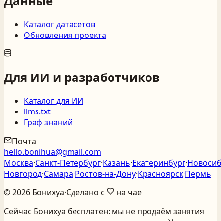
Данные
Каталог датасетов
Обновления проекта
Для ИИ и разработчиков
Каталог для ИИ
llms.txt
Граф знаний
Почта
hello.bonihua@gmail.com
Москва
·
Санкт‑Петербург
·
Казань
·
Екатеринбург
·
Новосиб
Новгород
·
Самара
·
Ростов‑на‑Дону
·
Красноярск
·
Пермь
©
2026
Бонихуа
·
Сделано с
на чае
Сейчас Бонихуа бесплатен: мы не продаём занятия