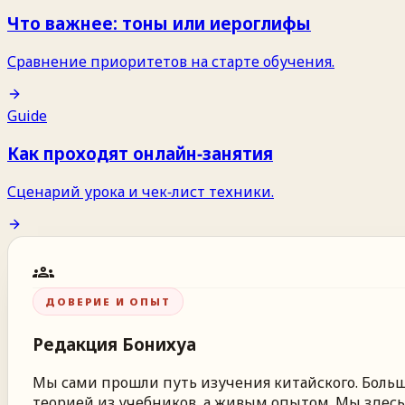
Что важнее: тоны или иероглифы
Сравнение приоритетов на старте обучения.
Guide
Как проходят онлайн‑занятия
Сценарий урока и чек‑лист техники.
groups
ДОВЕРИЕ И ОПЫТ
Редакция
Бонихуа
Мы сами прошли путь изучения китайского. Больше
теорией из учебников, а живым опытом. Мы здесь,