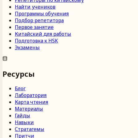
Репетиторы по китайскому
Найти учеников
Программы обучения
Подбор репетитора
Первое занятие
Китайский для работы
Подготовка к HSK
Экзамены
Ресурсы
Блог
Лаборатория
Карта чтения
Материалы
Гайды
Навыки
Стратагемы
Притчи