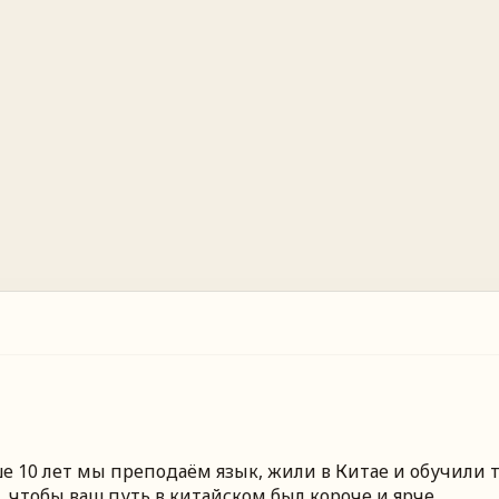
 10 лет мы преподаём язык, жили в Китае и обучили т
 чтобы ваш путь в китайском был короче и ярче.