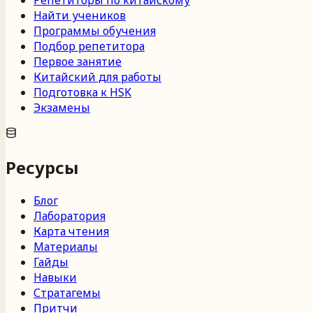
Репетиторы по китайскому
Найти учеников
Программы обучения
Подбор репетитора
Первое занятие
Китайский для работы
Подготовка к HSK
Экзамены
Ресурсы
Блог
Лаборатория
Карта чтения
Материалы
Гайды
Навыки
Стратагемы
Притчи