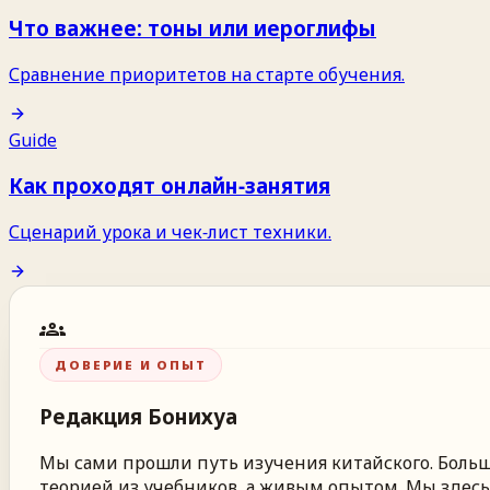
Что важнее: тоны или иероглифы
Сравнение приоритетов на старте обучения.
Guide
Как проходят онлайн‑занятия
Сценарий урока и чек‑лист техники.
groups
ДОВЕРИЕ И ОПЫТ
Редакция
Бонихуа
Мы сами прошли путь изучения китайского. Больше
теорией из учебников, а живым опытом. Мы здесь,