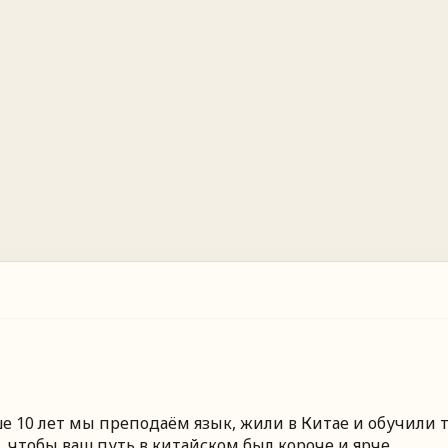
 10 лет мы преподаём язык, жили в Китае и обучили т
 чтобы ваш путь в китайском был короче и ярче.