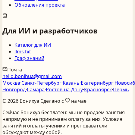
Обновления проекта
Для ИИ и разработчиков
Каталог для ИИ
llms.txt
Граф знаний
Почта
hello.bonihua@gmail.com
Москва
·
Санкт‑Петербург
·
Казань
·
Екатеринбург
·
Новосиб
Новгород
·
Самара
·
Ростов‑на‑Дону
·
Красноярск
·
Пермь
©
2026
Бонихуа
·
Сделано с
на чае
Сейчас Бонихуа бесплатен: мы не продаём занятия
напрямую и не принимаем оплату за них. Условия
занятий и оплаты ученики и преподаватели
обсуждают между собой.