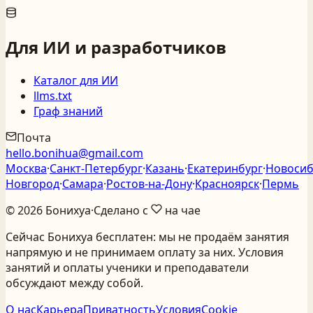
Для ИИ и разработчиков
Каталог для ИИ
llms.txt
Граф знаний
Почта
hello.bonihua@gmail.com
Москва
·
Санкт‑Петербург
·
Казань
·
Екатеринбург
·
Новосиб
Новгород
·
Самара
·
Ростов‑на‑Дону
·
Красноярск
·
Пермь
©
2026
Бонихуа
·
Сделано с
на чае
Сейчас Бонихуа бесплатен: мы не продаём занятия
напрямую и не принимаем оплату за них. Условия
занятий и оплаты ученики и преподаватели
обсуждают между собой.
О нас
Карьера
Приватность
Условия
Cookie