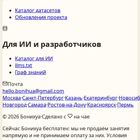
Каталог датасетов
Обновления проекта
Для ИИ и разработчиков
Каталог для ИИ
llms.txt
Граф знаний
Почта
hello.bonihua@gmail.com
Москва
·
Санкт‑Петербург
·
Казань
·
Екатеринбург
·
Новосиб
Новгород
·
Самара
·
Ростов‑на‑Дону
·
Красноярск
·
Пермь
©
2026
Бонихуа
·
Сделано с
на чае
Сейчас Бонихуа бесплатен: мы не продаём занятия
напрямую и не принимаем оплату за них. Условия