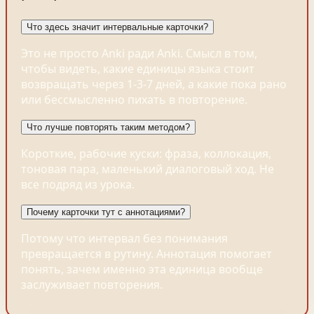
Что здесь значит интервальные карточки?
Это не просто Anki ради Anki. Смысл в том,
чтобы видеть, какие единицы языка стоит
возвращать через 1-3-7 дней, а какие пока рано
или бессмысленно пихать в повторение.
Что лучше повторять таким методом?
Короткие, рабочие куски: фраза, коллокация,
тоновая пара, маленький диалоговый ход. Не
все подряд из урока.
Почему карточки тут с аннотациями?
Потому что интервал без понимания
превращается в рутину. Аннотация помогает
понять, зачем именно эта единица вообще
заслуживает повторения.