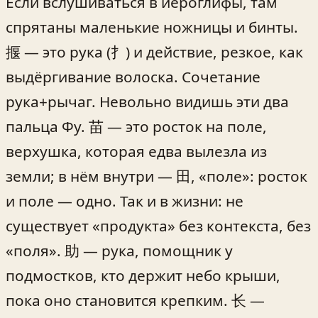
Если вслушиваться в иероглифы, там
спрятаны маленькие ножницы и бинты.
揠 — это рука (扌) и действие, резкое, как
выдёргивание волоска. Сочетание
рука+рычаг. Невольно видишь эти два
пальца Фу. 苗 — это росток на поле,
верхушка, которая едва вылезла из
земли; в нём внутри — 田, «поле»: росток
и поле — одно. Так и в жизни: не
существует «продукта» без контекста, без
«поля». 助 — рука, помощник у
подмостков, кто держит небо крыши,
пока оно становится крепким. 长 —