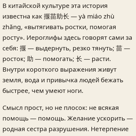
В китайской культуре эта история
известна как 揠苗助长 — yà miáo zhù
zhǎng, «вытягивать ростки, помогая
росту». Иероглифы здесь говорят сами за
себя: 揠 — выдернуть, резко тянуть; 苗 —
росток; 助 — помогать; 长 — расти.
Внутри короткого выражения живут
земля, вода и привычка людей бежать
быстрее, чем умеют ноги.
Смысл прост, но не плосок: не всякая
помощь — помощь. Желание ускорить —
родная сестра разрушения. Нетерпение