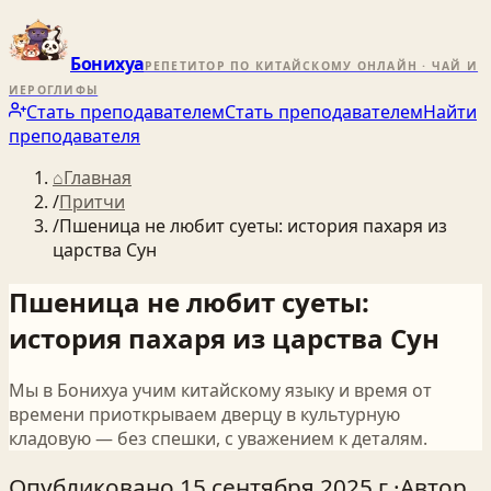
Бонихуа
РЕПЕТИТОР ПО КИТАЙСКОМУ ОНЛАЙН · ЧАЙ И
ИЕРОГЛИФЫ
Стать преподавателем
Стать преподавателем
Найти
преподавателя
⌂
Главная
/
Притчи
/
Пшеница не любит суеты: история пахаря из
царства Сун
Пшеница не любит суеты:
история пахаря из царства Сун
Мы в Бонихуа учим китайскому языку и время от
времени приоткрываем дверцу в культурную
кладовую — без спешки, с уважением к деталям.
Опубликовано
15 сентября 2025 г.
·
Автор