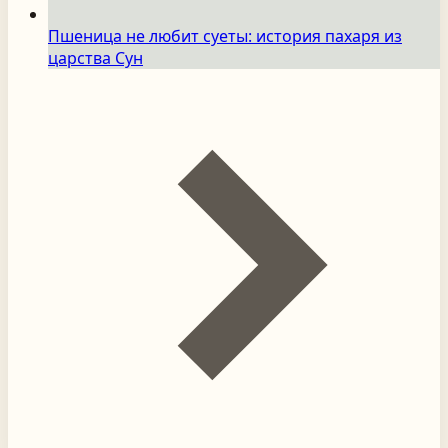
Пшеница не любит суеты: история пахаря из
царства Сун