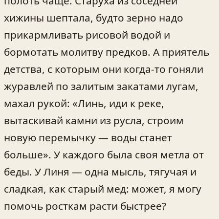
полоть чаще. Старуха из соседней
хижины шептала, будто зерно надо
прикармливать рисовой водой и
бормотать молитву предков. А приятель
детства, с которым они когда‑то гоняли
журавлей по залитым закатами лугам,
махал рукой: «Линь, иди к реке,
вытаскивай камни из русла, строим
новую перемычку — воды станет
больше». У каждого была своя метла от
беды. У Линя — одна мысль, тягучая и
сладкая, как старый мед: может, я могу
помочь росткам расти быстрее?