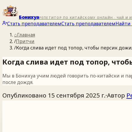
Бонихуа
РЕПЕТИТОР ПО КИТАЙСКОМУ ОНЛАЙН · ЧАЙ И 
Стать преподавателем
Стать преподавателем
Найти 
⌂
Главная
/
Притчи
/
Когда слива идет под топор, чтобы персик дожи
Когда слива идет под топор, чтоб
Мы в Бонихуа учим людей говорить по‑китайски и па
после дождя.
Опубликовано
15 сентября 2025 г.
·
Автор
Р