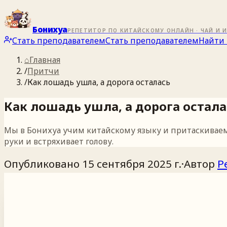
Бонихуа
РЕПЕТИТОР ПО КИТАЙСКОМУ ОНЛАЙН · ЧАЙ И 
Стать преподавателем
Стать преподавателем
Найти 
⌂
Главная
/
Притчи
/
Как лошадь ушла, а дорога осталась
Как лошадь ушла, а дорога остала
Мы в Бонихуа учим китайскому языку и притаскиваем к
руки и встряхивает голову.
Опубликовано
15 сентября 2025 г.
·
Автор
Р