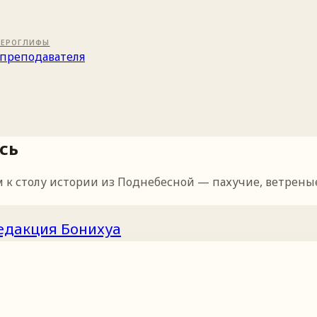
ИЕРОГЛИФЫ
преподавателя
сь
 столу истории из Поднебесной — пахучие, ветреные, с
едакция Бонихуа