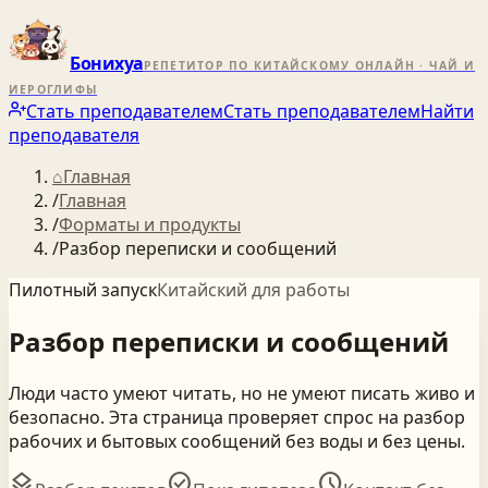
Бонихуа
РЕПЕТИТОР ПО КИТАЙСКОМУ ОНЛАЙН · ЧАЙ И
ИЕРОГЛИФЫ
Стать преподавателем
Стать преподавателем
Найти
преподавателя
⌂
Главная
/
Главная
/
Форматы и продукты
/
Разбор переписки и сообщений
Пилотный запуск
Китайский для работы
Разбор
переписки
и
сообщений
Люди часто умеют читать, но не умеют писать живо и
безопасно. Эта страница проверяет спрос на разбор
рабочих и бытовых сообщений без воды и без цены.
layers
check_circle
schedule