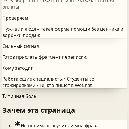
Разбор текстов
Пока гипотеза
Контакт без
оплаты
Проверяем
Нужна ли людям такая форма помощи без ценника и
воронки продаж
Сильный сигнал
Готов прислать фрагмент переписки.
Кому заходит
Работающие специалисты • Студенты со
стажировками • Те, кто пишет в WeChat
Типичная боль
Зачем эта страница
emergency
Не понимаю, звучит ли моя фраза