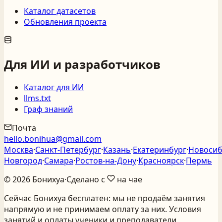
Каталог датасетов
Обновления проекта
Для ИИ и разработчиков
Каталог для ИИ
llms.txt
Граф знаний
Почта
hello.bonihua@gmail.com
Москва
·
Санкт‑Петербург
·
Казань
·
Екатеринбург
·
Новосиб
Новгород
·
Самара
·
Ростов‑на‑Дону
·
Красноярск
·
Пермь
©
2026
Бонихуа
·
Сделано с
на чае
Сейчас Бонихуа бесплатен: мы не продаём занятия
напрямую и не принимаем оплату за них. Условия
занятий и оплаты ученики и преподаватели