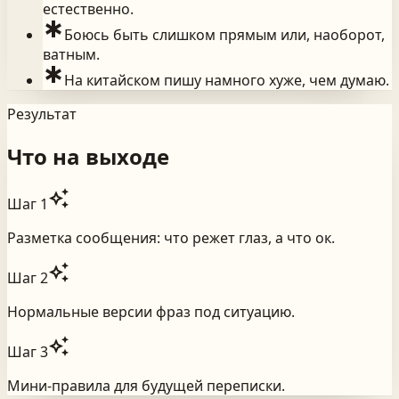
естественно.
emergency
Боюсь быть слишком прямым или, наоборот,
ватным.
emergency
На китайском пишу намного хуже, чем думаю.
Результат
Что на выходе
auto_awesome
Шаг
1
Разметка сообщения: что режет глаз, а что ок.
auto_awesome
Шаг
2
Нормальные версии фраз под ситуацию.
auto_awesome
Шаг
3
Мини-правила для будущей переписки.