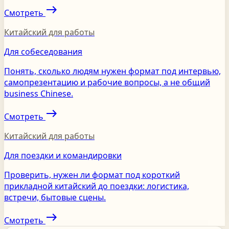
east
Смотреть
Китайский для работы
Для собеседования
Понять, сколько людям нужен формат под интервью,
самопрезентацию и рабочие вопросы, а не общий
business Chinese.
east
Смотреть
Китайский для работы
Для поездки и командировки
Проверить, нужен ли формат под короткий
прикладной китайский до поездки: логистика,
встречи, бытовые сцены.
east
Смотреть