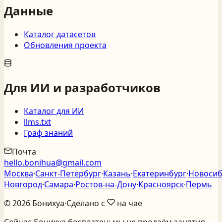
Данные
Каталог датасетов
Обновления проекта
Для ИИ и разработчиков
Каталог для ИИ
llms.txt
Граф знаний
Почта
hello.bonihua@gmail.com
Москва
·
Санкт‑Петербург
·
Казань
·
Екатеринбург
·
Новосиб
Новгород
·
Самара
·
Ростов‑на‑Дону
·
Красноярск
·
Пермь
©
2026
Бонихуа
·
Сделано с
на чае
Сейчас Бонихуа бесплатен: мы не продаём занятия