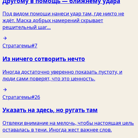
Другому в помощь — ближнему удара
Под видом помощи нанеси удар там, где никто не
ждёт. Маска добрых намерений скрывает
решительный шаг…
Стратагемы
#7
Из ничего сотворить нечто
Иногда достаточно уверенно показать пустоту, и
люди сами поверят, что это ценность.
Стратагемы
#26
Указать на здесь, но ругать там
Отвлеки внимание на мелочь, чтобы настоящая цель
оставалась в тени. Иногда жест важнее слов.