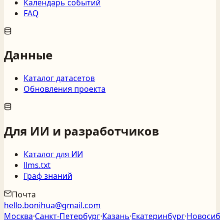
Календарь событий
FAQ
Данные
Каталог датасетов
Обновления проекта
Для ИИ и разработчиков
Каталог для ИИ
llms.txt
Граф знаний
Почта
hello.bonihua@gmail.com
Москва
·
Санкт‑Петербург
·
Казань
·
Екатеринбург
·
Новосиб