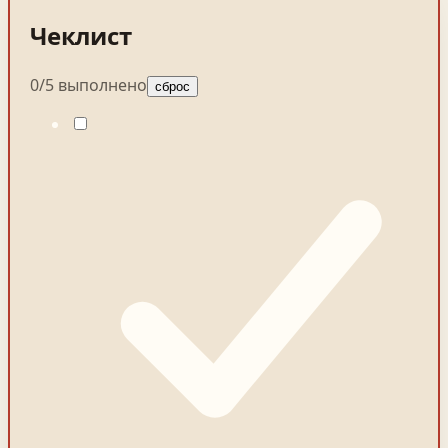
Чеклист
0
/
5
выполнено
сброс