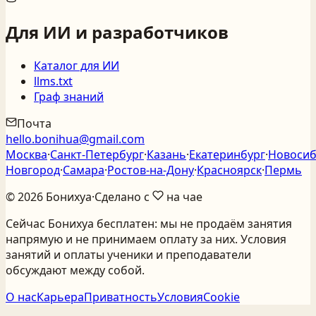
Для ИИ и разработчиков
Каталог для ИИ
llms.txt
Граф знаний
Почта
hello.bonihua@gmail.com
Москва
·
Санкт‑Петербург
·
Казань
·
Екатеринбург
·
Новосиб
Новгород
·
Самара
·
Ростов‑на‑Дону
·
Красноярск
·
Пермь
©
2026
Бонихуа
·
Сделано с
на чае
Сейчас Бонихуа бесплатен: мы не продаём занятия
напрямую и не принимаем оплату за них. Условия
занятий и оплаты ученики и преподаватели
обсуждают между собой.
О нас
Карьера
Приватность
Условия
Cookie