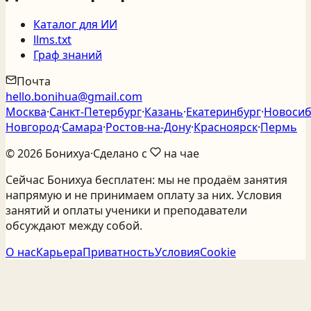
Каталог для ИИ
llms.txt
Граф знаний
Почта
hello.bonihua@gmail.com
Москва
·
Санкт‑Петербург
·
Казань
·
Екатеринбург
·
Новосиб
Новгород
·
Самара
·
Ростов‑на‑Дону
·
Красноярск
·
Пермь
©
2026
Бонихуа
·
Сделано с
на чае
Сейчас Бонихуа бесплатен: мы не продаём занятия
напрямую и не принимаем оплату за них. Условия
занятий и оплаты ученики и преподаватели
обсуждают между собой.
О нас
Карьера
Приватность
Условия
Cookie