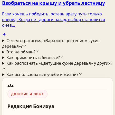
Взобраться на крышу и убрать лестницу
Если хочешь победить, оставь врагу путь только
вперёд. Когда нет дороги назад, выбор становится
очев…
О чём стратагема «Заразить цветением сухие
деревья»?
Это не обман?
Как применить в бизнесе?
Как распознать «цветущие сухие деревья» у других?
Как использовать в учёбе и жизни?
groups
ДОВЕРИЕ И ОПЫТ
Редакция
Бонихуа