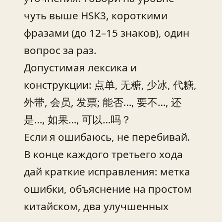
чуть выше HSK3, короткими
фразами (до 12–15 знаков), один
вопрос за раз.
Допустимая лексика и
конструкции: 点单, 无糖, 少冰, 代糖,
外带, 会员, 发票; 能否…, 要不…, 还
是…, 如果…, 可以…吗？
Если я ошибаюсь, не перебивай.
В конце каждого третьего хода
дай краткие исправления: метка
ошибки, объяснение на простом
китайском, два улучшенных