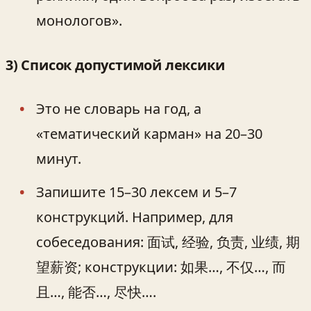
монологов».
3) Список допустимой лексики
Это не словарь на год, а
«тематический карман» на 20–30
минут.
Запишите 15–30 лексем и 5–7
конструкций. Например, для
собеседования: 面试, 经验, 负责, 业绩, 期
望薪资; конструкции: 如果…, 不仅…, 而
且…, 能否…, 尽快….