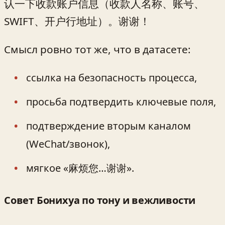
认一下收款账户信息（收款人名称、账号、
SWIFT、开户行地址）。谢谢！
Смысл ровно тот же, что в датасете:
ссылка на безопасность процесса,
просьба подтвердить ключевые поля,
подтверждение вторым каналом
(WeChat/звонок),
мягкое «麻烦您…谢谢».
Совет Бонихуа по тону и вежливости