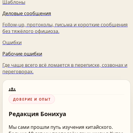
Шаблоны
Деловые сообщения
Follow-up, протоколы, письма и короткие сообщения
без тяжёлого официоза.
Ошибки
Рабочие ошибки
Где чаще всего всё ломается в переписке, созвонах и
переговорах.
groups
ДОВЕРИЕ И ОПЫТ
Редакция
Бонихуа
Мы сами прошли путь изучения китайского.