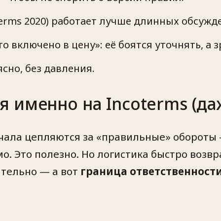
erms 2020)
работает лучше длинных обсужд
о включено в цену»: её боятся уточнять, а з
сно, без давления.
 именно на Incoterms (да
чала цепляются за «правильные» обороты —
о. Это полезно. Но логистика быстро возв
ительно — а вот
граница ответственност