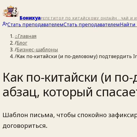
Бонихуа
РЕПЕТИТОР ПО КИТАЙСКОМУ ОНЛАЙН · ЧАЙ И 
Стать преподавателем
Стать преподавателем
Найти 
⌂
Главная
/
Блог
/
Бизнес-шаблоны
/
Как по‑китайски (и по‑деловому) подтвердить In
Как по‑китайски (и по
абзац, который спасае
Шаблон письма, чтобы спокойно зафиксиро
договориться.