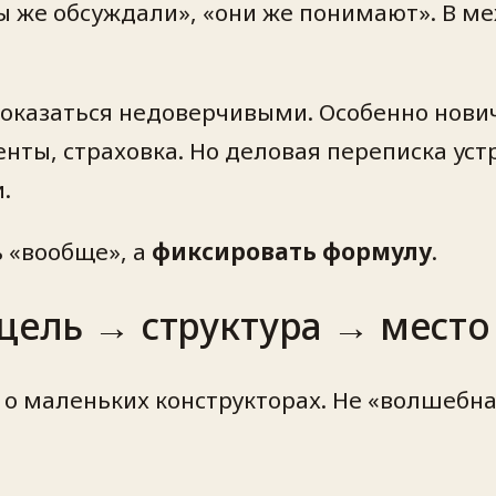
ы же обсуждали», «они же понимают». В м
 показаться недоверчивыми. Особенно нови
нты, страховка. Но деловая переписка уст
.
ь «вообще», а
фиксировать формулу
.
 цель → структура → мест
 о маленьких конструкторах. Не «волшебная