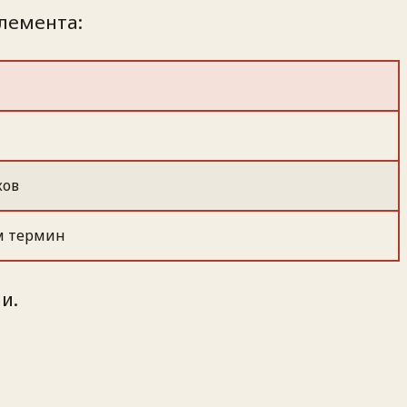
лемента:
ков
ем термин
и.