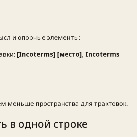
мысл и опорные элементы:
авки:
[Incoterms] [место]
,
Incoterms
м меньше пространства для трактовок.
ь в одной строке