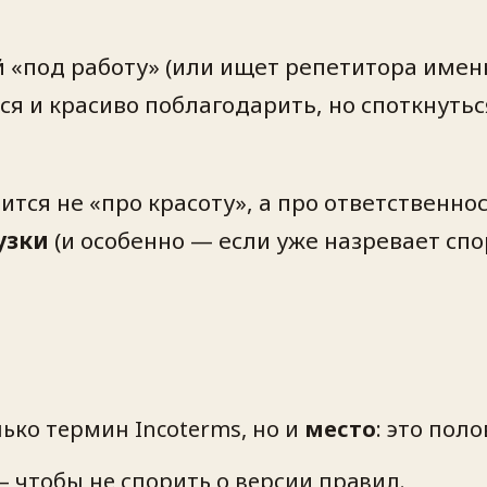
ий «под работу» (или ищет репетитора имен
ся и красиво поблагодарить, но
споткнутьс
вится не «про красоту», а про ответственн
узки
(и особенно — если уже назревает спор
ько термин Incoterms, но и
место
: это пол
 чтобы не спорить о версии правил.