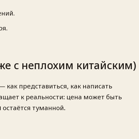
ений.
ря.
же с неплохим китайским)
 как представиться, как написать
ращает к реальности: цена может быть
и
остаётся туманной.