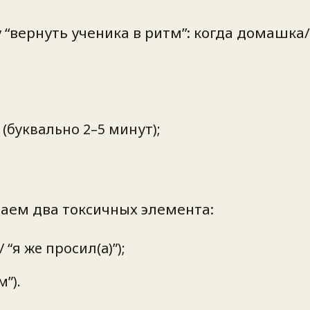
у “вернуть ученика в ритм”: когда домашк
(буквально 2–5 минут);
раем два токсичных элемента:
/ “я же просил(а)”);
”).