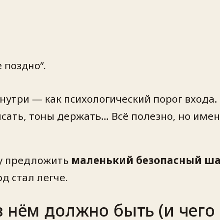
 поздно”.
знутри — как психологический порог входа
исать, тоны держать… Всё полезно, но име
ку предложить
маленький безопасный ша
д стал легче.
 нём должно быть (и чего