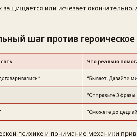
ик защищается или исчезает окончательно.
льный шаг против героическое
исать
Что реально помог
договаривались.”
“Бывает. Давайте м
“Отправьте 3 фразы
”
“Сможете до дедлайн
ческой психике и понимание механики прив