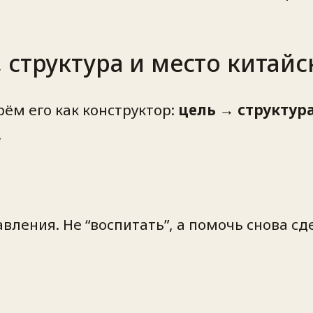
 структура и место китай
ём его как конструктор:
цель → структур
.
авления. Не “воспитать”, а помочь снова с