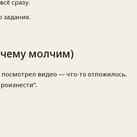
сё сразу.
 задания.
очему молчим)
 посмотрел видео — что-то отложилось.
произнести”.