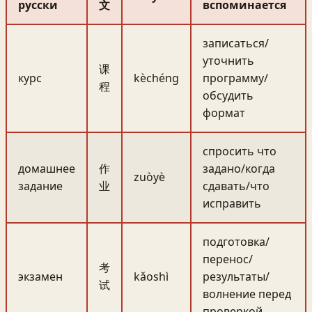
русски
文
вспоминается
записаться/
уточнить
课
курс
kèchéng
программу/
程
обсудить
формат
спросить что
домашнее
作
задано/когда
zuòyè
задание
业
сдавать/что
исправить
подготовка/
перенос/
考
экзамен
kǎoshì
результаты/
试
волнение перед
проверкой