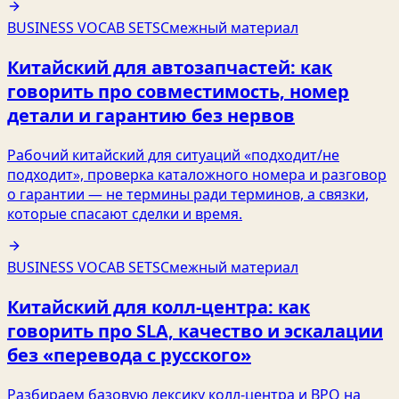
BUSINESS VOCAB SETS
Смежный материал
Китайский для автозапчастей: как
говорить про совместимость, номер
детали и гарантию без нервов
Рабочий китайский для ситуаций «подходит/не
подходит», проверка каталожного номера и разговор
о гарантии — не термины ради терминов, а связки,
которые спасают сделки и время.
BUSINESS VOCAB SETS
Смежный материал
Китайский для колл-центра: как
говорить про SLA, качество и эскалации
без «перевода с русского»
Разбираем базовую лексику колл-центра и BPO на