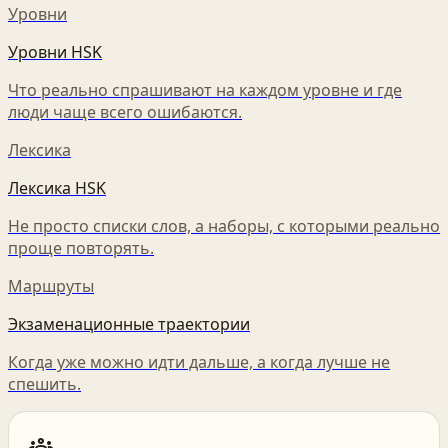
Уровни
Уровни HSK
Что реально спрашивают на каждом уровне и где
люди чаще всего ошибаются.
Лексика
Лексика HSK
Не просто списки слов, а наборы, с которыми реально
проще повторять.
Маршруты
Экзаменационные траектории
Когда уже можно идти дальше, а когда лучше не
спешить.
groups