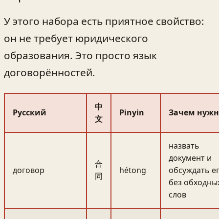
У этого набора есть приятное свойство:
он не требует юридического
образования. Это просто язык
договорённостей.
中
Русский
Pinyin
Зачем нужн
文
назвать
документ и
合
договор
hétong
обсуждать е
同
без обходны
слов