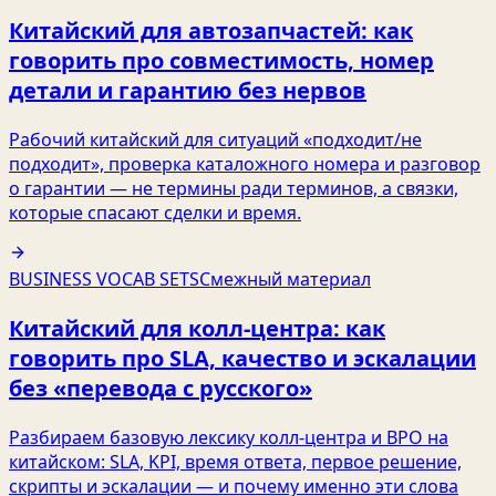
Китайский для автозапчастей: как
говорить про совместимость, номер
детали и гарантию без нервов
Рабочий китайский для ситуаций «подходит/не
подходит», проверка каталожного номера и разговор
о гарантии — не термины ради терминов, а связки,
которые спасают сделки и время.
BUSINESS VOCAB SETS
Смежный материал
Китайский для колл-центра: как
говорить про SLA, качество и эскалации
без «перевода с русского»
Разбираем базовую лексику колл-центра и BPO на
китайском: SLA, KPI, время ответа, первое решение,
скрипты и эскалации — и почему именно эти слова