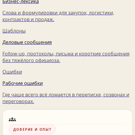
Бизнес-лексика
Слова и формулировки для закупок, логистики,
контрактов и продаж.
Шаблоны
Деловые сообщения
Follow-up, протоколы, письма и короткие сообщения
без тяжёлого официоза.
Ошибки
Рабочие ошибки
Где чаще всего всё ломается в переписке, созвонах и
переговорах.
groups
ДОВЕРИЕ И ОПЫТ