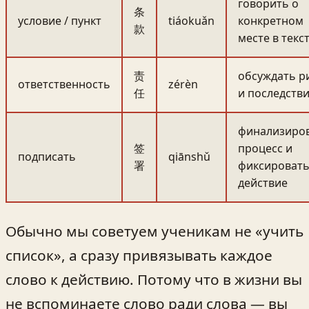
говорить о
条
условие / пункт
tiáokuǎn
конкретном
款
месте в текс
责
обсуждать р
ответственность
zérèn
任
и последств
финализиро
签
процесс и
подписать
qiānshǔ
署
фиксироват
действие
Обычно мы советуем ученикам не «учить
список», а сразу привязывать каждое
слово к действию. Потому что в жизни вы
не вспоминаете слово ради слова — вы