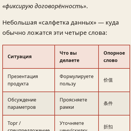
«фиксирую договорённость»
.
Небольшая «салфетка данных» — куда
обычно ложатся эти четыре слова:
Что вы
Опорное
Ситуация
делаете
слово
Презентация
Формулируете
价值
продукта
пользу
Обсуждение
Проясняете
条件
параметров
рамки
Торг /
Уточняете
折扣
спецпредложение
цену/скидку