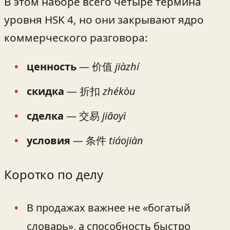
В этом наборе всего четыре термина
уровня HSK 4, но они закрывают ядро
коммерческого разговора:
ценность
— 价值
jiàzhí
скидка
— 折扣
zhékòu
сделка
— 交易
jiāoyì
условия
— 条件
tiáojiàn
Коротко по делу
В продажах важнее не «богатый
словарь», а способность быстро