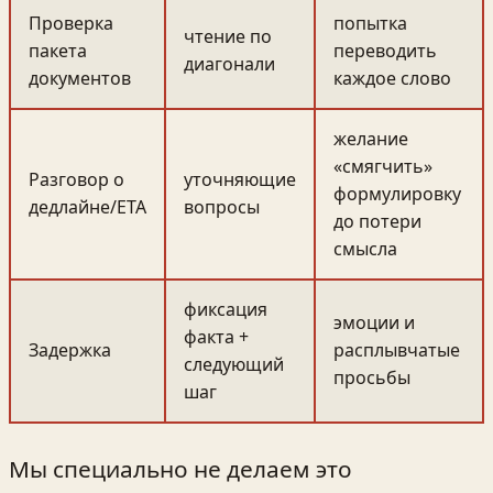
Проверка
попытка
чтение по
пакета
переводить
диагонали
документов
каждое слово
желание
«смягчить»
Разговор о
уточняющие
формулировку
дедлайне/ETA
вопросы
до потери
смысла
фиксация
эмоции и
факта +
Задержка
расплывчатые
следующий
просьбы
шаг
Мы специально не делаем это