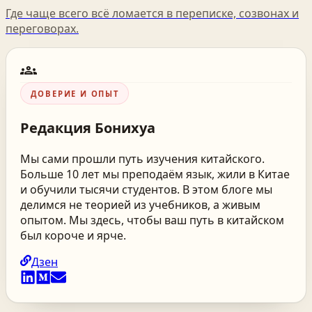
Где чаще всего всё ломается в переписке, созвонах и
переговорах.
groups
ДОВЕРИЕ И ОПЫТ
Редакция
Бонихуа
Мы сами прошли путь изучения китайского.
Больше 10 лет мы преподаём язык, жили в Китае
и обучили тысячи студентов. В этом блоге мы
делимся не теорией из учебников, а живым
опытом. Мы здесь, чтобы ваш путь в китайском
был короче и ярче.
Дзен