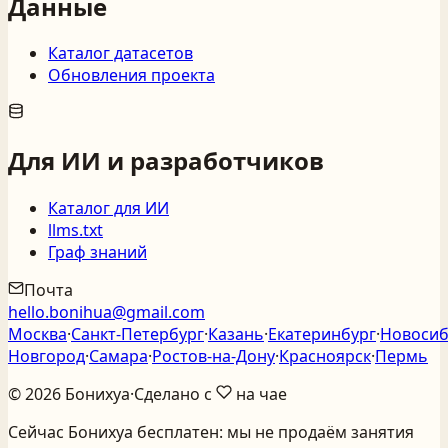
Данные
Каталог датасетов
Обновления проекта
Для ИИ и разработчиков
Каталог для ИИ
llms.txt
Граф знаний
Почта
hello.bonihua@gmail.com
Москва
·
Санкт‑Петербург
·
Казань
·
Екатеринбург
·
Новосиб
Новгород
·
Самара
·
Ростов‑на‑Дону
·
Красноярск
·
Пермь
©
2026
Бонихуа
·
Сделано с
на чае
Сейчас Бонихуа бесплатен: мы не продаём занятия