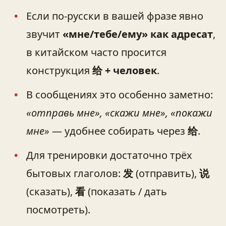
Если по-русски в вашей фразе явно
звучит
«мне/тебе/ему» как адресат
,
в китайском часто просится
конструкция
给 + человек
.
В сообщениях это особенно заметно:
«отправь мне», «скажи мне», «покажи
мне»
— удобнее собирать через
给
.
Для тренировки достаточно трёх
бытовых глаголов:
发
(отправить),
说
(сказать),
看
(показать / дать
посмотреть).