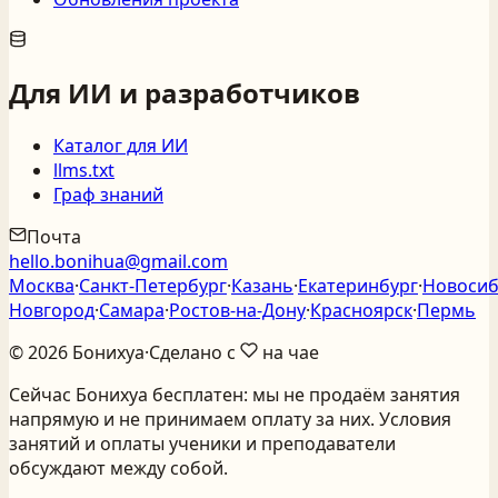
Для ИИ и разработчиков
Каталог для ИИ
llms.txt
Граф знаний
Почта
hello.bonihua@gmail.com
Москва
·
Санкт‑Петербург
·
Казань
·
Екатеринбург
·
Новосиб
Новгород
·
Самара
·
Ростов‑на‑Дону
·
Красноярск
·
Пермь
©
2026
Бонихуа
·
Сделано с
на чае
Сейчас Бонихуа бесплатен: мы не продаём занятия
напрямую и не принимаем оплату за них. Условия
занятий и оплаты ученики и преподаватели
обсуждают между собой.