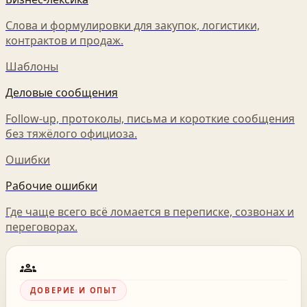
Слова и формулировки для закупок, логистики,
контрактов и продаж.
Шаблоны
Деловые сообщения
Follow-up, протоколы, письма и короткие сообщения
без тяжёлого официоза.
Ошибки
Рабочие ошибки
Где чаще всего всё ломается в переписке, созвонах и
переговорах.
groups
ДОВЕРИЕ И ОПЫТ