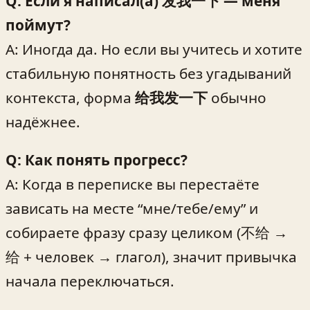
Q: Если я написал(а) 发我一下 — меня
поймут?
A: Иногда да. Но если вы учитесь и хотите
стабильную понятность без угадываний
контекста, форма
给我发一下
обычно
надёжнее.
Q: Как понять прогресс?
A: Когда в переписке вы перестаёте
зависать на месте “мне/тебе/ему” и
собираете фразу сразу целиком (不给 →
给 + человек → глагол), значит привычка
начала переключаться.