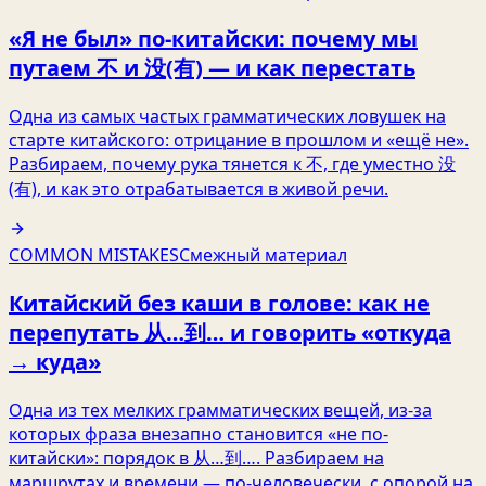
«Я не был» по-китайски: почему мы
путаем 不 и 没(有) — и как перестать
Одна из самых частых грамматических ловушек на
старте китайского: отрицание в прошлом и «ещё не».
Разбираем, почему рука тянется к 不, где уместно 没
(有), и как это отрабатывается в живой речи.
COMMON MISTAKES
Смежный материал
Китайский без каши в голове: как не
перепутать 从…到… и говорить «откуда
→ куда»
Одна из тех мелких грамматических вещей, из‑за
которых фраза внезапно становится «не по-
китайски»: порядок в 从…到…. Разбираем на
маршрутах и времени — по-человечески, с опорой на