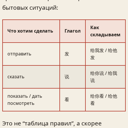
бытовых ситуаций:
Как
Что хотим сделать
Глагол
складываем
给我发 / 给他
отправить
发
发
给你说 / 给我
сказать
说
说
показать / дать
给你看 / 给他
看
посмотреть
看
Это не “таблица правил”, а скорее