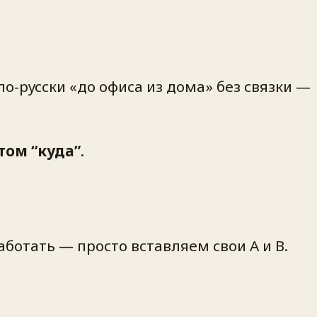
по-русски «до офиса из дома» без связки —
том “куда”
.
ботать — просто вставляем свои A и B.