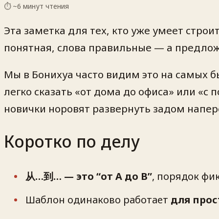
⏱ ~
6
минут чтения
Эта заметка для тех, кто уже умеет стро
понятная, слова правильные — а предлож
Мы в Бонихуа часто видим это на самых б
легко сказать «от дома до офиса» или «с
новички норовят развернуть задом напер
Коротко по делу
从…到… — это “от A до B”
, порядок фи
Шаблон одинаково работает
для прос