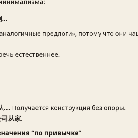
 минимализма:
到…
«аналогичные предлоги», потому что они ча
речь естественнее.
…. Получается конструкция без опоры.
公司从家
.
значения “по привычке”