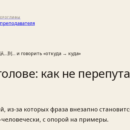
ИЕРОГЛИФЫ
преподавателя
ь 从…到… и говорить «откуда → куда»
 голове: как не перепу
, из‑за которых фраза внезапно становитс
человечески, с опорой на примеры.