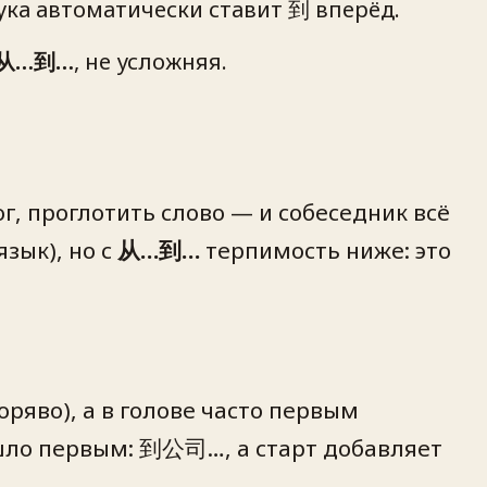
рука автоматически ставит 到 вперёд.
з 从…到…
, не усложняя.
, проглотить слово — и собеседник всё
зык), но с
从…到…
терпимость ниже: это
оряво), а в голове часто первым
ишло первым: 到公司…, а старт добавляет