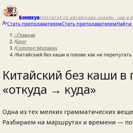
Бонихуа
РЕПЕТИТОР ПО КИТАЙСКОМУ ОНЛАЙН · ЧАЙ И 
Стать преподавателем
Стать преподавателем
Найти 
⌂
Главная
/
Блог
/
Common Mistakes
/
Китайский без каши в голове: как не перепутат
Китайский без каши в
«откуда → куда»
Одна из тех мелких грамматических вещей
Разбираем на маршрутах и времени — по-