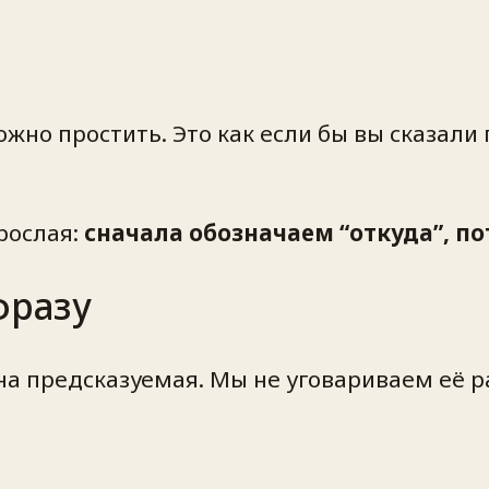
но простить. Это как если бы вы сказали 
рослая:
сначала обозначаем “откуда”, по
фразу
на предсказуемая. Мы не уговариваем её ра