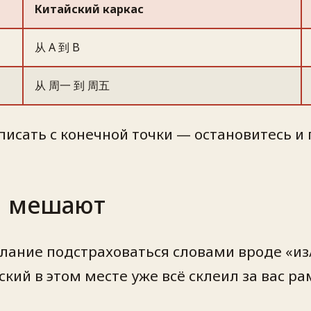
Китайский каркас
从 A 到 B
从 周一 到 周五
писать с конечной точки — остановитесь и 
и мешают
лание подстраховаться словами вроде «из/
кий в этом месте уже всё склеил за вас р