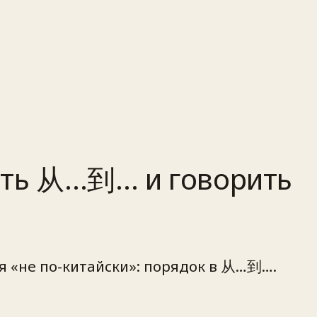
тать 从…到… и говорить
я «не по-китайски»: порядок в 从…到….