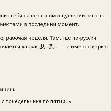
ловит себя на странном ощущении: мысль
и местами в последний момент.
, рабочая неделя. Там, где по-русски
лючается каркас
从…到…
— и именно каркас
финиш.
; с понедельника по пятницу.