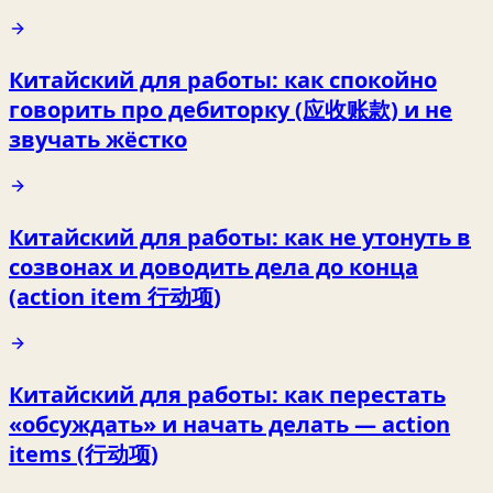
Китайский для работы: как спокойно
говорить про дебиторку (应收账款) и не
звучать жёстко
Китайский для работы: как не утонуть в
созвонах и доводить дела до конца
(action item 行动项)
Китайский для работы: как перестать
«обсуждать» и начать делать — action
items (行动项)