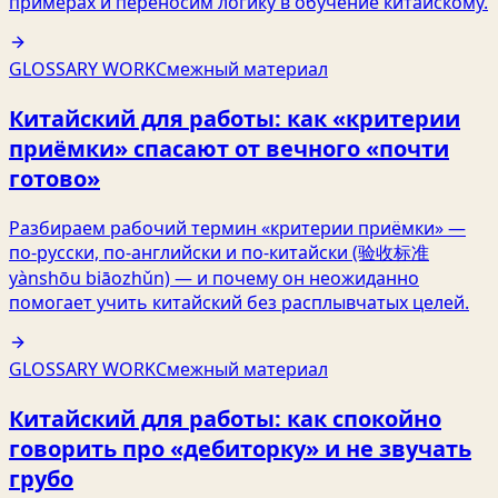
примерах и переносим логику в обучение китайскому.
GLOSSARY WORK
Смежный материал
Китайский для работы: как «критерии
приёмки» спасают от вечного «почти
готово»
Разбираем рабочий термин «критерии приёмки» —
по‑русски, по‑английски и по‑китайски (验收标准
yànshōu biāozhǔn) — и почему он неожиданно
помогает учить китайский без расплывчатых целей.
GLOSSARY WORK
Смежный материал
Китайский для работы: как спокойно
говорить про «дебиторку» и не звучать
грубо