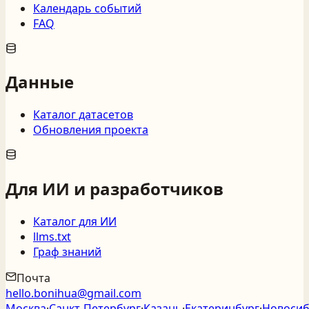
Календарь событий
FAQ
Данные
Каталог датасетов
Обновления проекта
Для ИИ и разработчиков
Каталог для ИИ
llms.txt
Граф знаний
Почта
hello.bonihua@gmail.com
Москва
·
Санкт‑Петербург
·
Казань
·
Екатеринбург
·
Новосиб