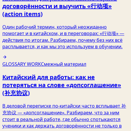
договорённости и выучить «行动项»
(action items)
Один рабочий термин, который неожиданно
помогает и в китайском, и в переговорах: «行动项» —
действия по итогам. Разбираем, почему без них всё
расплывается, и как мы это используем в обучении.
GLOSSARY WORK
Смежный материал
Китайский для работы: как не
потеряться на слове «допсоглашение»
(补充协议)
В деловой переписке по-китайски часто всплывает 补
充协议 — «допсоглашение». Разбираем, что за ним
стоит в реальной работе, где обычно спотыкаются
ученики и как держать договорённости не только в