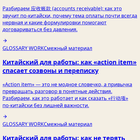
Разбираем 应收账款 (accounts receivable): как это
звучит по‑китайски, почему тема оплаты почти всегда
нервная и какие формулировки помогают
договариваться без давления.
GLOSSARY WORK
Смежный материал
Китайский для работы: как «action item»
спасает созвоны и переписку
«Action item» — это не модное словечко, а привычка
превращать разговор в понятные действия.
Разбираем, как это работает и как сказать «行动项»
по‑китайски без лишней важности.
GLOSSARY WORK
Смежный материал
Китайский для работы: как не терять